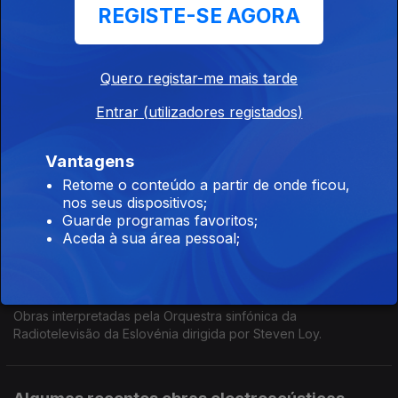
REGISTE-SE AGORA
Alguma política na música contemporânea
Ep. 79
09 jun. 2026
Quero registar-me mais tarde
Alguma política na música contemporânea.
Entrar (utilizadores registados)
Nos festejos dos 90 anos de Steve Reich…
Vantagens
Ep. 78
08 jun. 2026
Retome o conteúdo a partir de onde ficou,
Drumming de Steve Reich, ao vivo pelo Colin Currie Group.
nos seus dispositivos;
Guarde programas favoritos;
Aceda à sua área pessoal;
Žiga Stani/Vinko Globokar
Ep. 77
02 jun. 2026
Obras interpretadas pela Orquestra sinfónica da
Radiotelevisão da Eslovénia dirigida por Steven Loy.