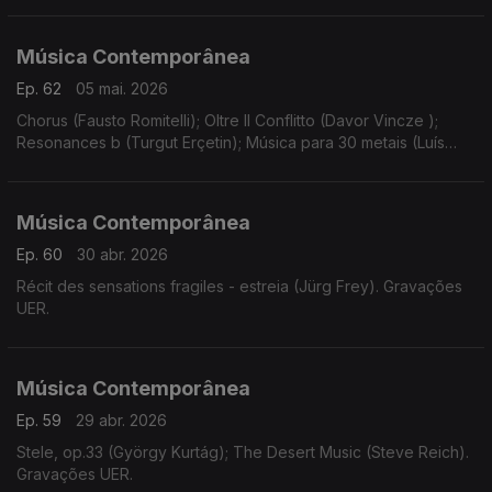
Música Contemporânea
Ep. 62
05 mai. 2026
Chorus (Fausto Romitelli); Oltre Il Conflitto (Davor Vincze );
Resonances b (Turgut Erçetin); Música para 30 metais (Luís
Antunes Pena); Instinct (Bastien David).
Música Contemporânea
Ep. 60
30 abr. 2026
Récit des sensations fragiles - estreia (Jürg Frey). Gravações
UER.
Música Contemporânea
Ep. 59
29 abr. 2026
Stele, op.33 (György Kurtág); The Desert Music (Steve Reich).
Gravações UER.