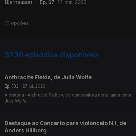
Bjarnasson
|
Ep. 67
14 mai. 2026
opções
3230
episódios disponíveis
937894
930495
919366
Anthracite Fields, de Julia Wolfe
Ep. 103
27 jul. 2026
A oratória «Anthracite Fields», da compositora norte-americana
Julia Wolfe.
Destaque ao Concerto para violoncelo N.1, de
Anders Hillborg