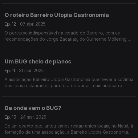
alguma resistência à mudança.
O roteiro Barreiro Utopia Gastronomia
Ep. 12
07 abr. 2025
O percurso indispensável na cidade do Barreiro, com as
recomendações do Jorge Zacarias, do Guilherme Möllering e
da Teresa Cerca, para quem é bom garfo.
Um BUG cheio de planos
Ep. 11
31 mar. 2025
A associação Barreiro Utopia Gastronomia quer levar a cozinha
dos seus restaurantes para fora de portas, num autocarro
transformado, e ajudar aqueles que precisam de uma refeição
quente.
De onde vem o BUG?
Ep. 10
24 mar. 2025
De um evento que juntou vários restaurantes locais, no Natal, à
formação de uma associação, a Barreiro Utopia Gastronomia