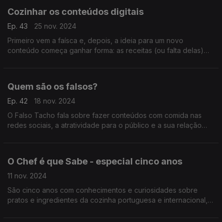
Cozinhar os conteúdos digitais
Ep. 43
25 nov. 2024
Primeiro vem a faísca e, depois, a ideia para um novo
conteúdo começa ganhar forma: as receitas (ou falta delas)
para os vídeos nas redes sociais do Falso Tacho.
Quem são os falsos?
Ep. 42
18 nov. 2024
O Falso Tacho fala sobre fazer conteúdos com comida nas
redes sociais, a atratividade para o público e a sua relação
pessoal com o Instagram.
O Chef é que Sabe - especial cinco anos
11 nov. 2024
São cinco anos com conhecimentos e curiosidades sobre
pratos e ingredientes da cozinha portuguesa e internacional, e
conversas com pessoas ligadas este universo. O chef Tiago
Emanuel Santos veio celebrar no estúdio.