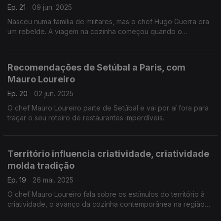
Ep. 21
09 jun. 2025
Nasceu numa família de militares, mas o chef Hugo Guerra era
um rebelde. A viagem na cozinha começou quando o
inscreveram na escola de hotelaria e o primeiro impacto foi
num restaurante com três estrelas Michelin.
Recomendações de Setúbal a Paris, com
Mauro Loureiro
Ep. 20
02 jun. 2025
O chef Mauro Loureiro parte de Setúbal e vai por aí fora para
traçar o seu roteiro de restaurantes imperdíveis.
Território influencia criatividade, criatividade
molda tradição
Ep. 19
26 mai. 2025
O chef Mauro Loureiro fala sobre os estímulos do território à
criatividade, o avanço da cozinha contemporânea na região
de Setúbal e a influência da comida saudável na cozinha atual.