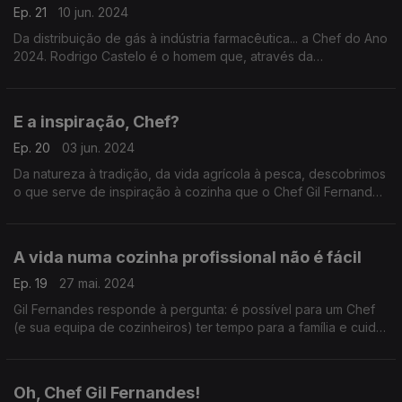
Ep. 21
10 jun. 2024
Da distribuição de gás à indústria farmacêutica... a Chef do Ano
2024. Rodrigo Castelo é o homem que, através da
gastronomia, colocou o Ribatejo no universo das estrelas
Michelin. Mas como?
E a inspiração, Chef?
Ep. 20
03 jun. 2024
Da natureza à tradição, da vida agrícola à pesca, descobrimos
o que serve de inspiração à cozinha que o Chef Gil Fernandes
pratica na sua Fortaleza do Guincho.
A vida numa cozinha profissional não é fácil
Ep. 19
27 mai. 2024
Gil Fernandes responde à pergunta: é possível para um Chef
(e sua equipa de cozinheiros) ter tempo para a família e cuidar
da sua saúde mental?
Oh, Chef Gil Fernandes!