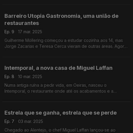
está a fixar aquele território nos roteiros gastronómicos.
Barreiro Utopia Gastronomia, uma união de
restaurantes
Ep. 9
17 mar. 2025
Guilherme Möllering começou a estudar cozinha aos 14, mas
Jorge Zacarias e Teresa Cerca vieram de outras áreas. Agora,
os seus restaurantes formaram a Barreiro Utopia Gastronomia.
Intemporal, a nova casa de Miguel Laffan
Ep. 8
10 mar. 2025
Numa antiga ruína a pedir vida, em Oeiras, nasceu o
Intemporal, o restaurante onde até os acabamentos e a
decoração tiveram dedo do chef Miguel Laffan. Os menus
renovam-se com as estações do ano.
Estrela que se ganha, estrela que se perde
Ep. 7
03 mar. 2025
Chegado ao Alentejo, o chef Miguel Laffan lançou-se ao