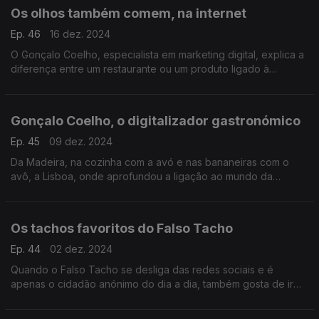
Os olhos também comem, na internet
Ep. 46
16 dez. 2024
O Gonçalo Coelho, especialista em marketing digital, explica a
diferença entre um restaurante ou um produto ligado à
gastronomia simplesmente estar presente online ou fazê-lo
com eficácia.
Gonçalo Coelho, o digitalizador gastronómico
Ep. 45
09 dez. 2024
Da Madeira, na cozinha com a avó e nas bananeiras com o
avô, a Lisboa, onde aprofundou a ligação ao mundo da
restauração enquanto estudava, Gonçalo Coelho é um
marketeer digital.
Os tachos favoritos do Falso Tacho
Ep. 44
02 dez. 2024
Quando o Falso Tacho se desliga das redes sociais e é
apenas o cidadão anónimo do dia a dia, também gosta de ir
em busca de experiências gastronómicas. Estes são os sítios
onde ele já foi feliz a comer.