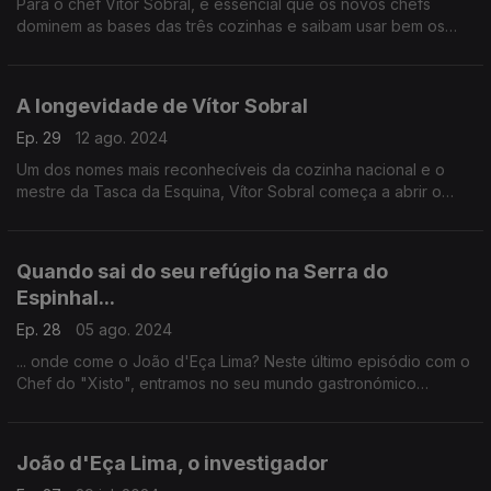
Para o chef Vítor Sobral, é essencial que os novos chefs
dominem as bases das três cozinhas e saibam usar bem os
produtos portugueses.
A longevidade de Vítor Sobral
Ep. 29
12 ago. 2024
Um dos nomes mais reconhecíveis da cozinha nacional e o
mestre da Tasca da Esquina, Vítor Sobral começa a abrir o
livro, nesta primeira parte da conversa com o Tiago Emanuel
Santos.
Quando sai do seu refúgio na Serra do
Espinhal...
Ep. 28
05 ago. 2024
... onde come o João d'Eça Lima? Neste último episódio com o
Chef do "Xisto", entramos no seu mundo gastronómico
preferido.
João d'Eça Lima, o investigador