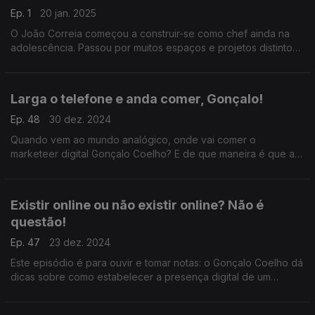
Ep. 1
20 jan. 2025
O João Correia começou a construir-se como chef ainda na
adolescência. Passou por muitos espaços e projetos distintos,
até liderar o Rossio Gastrobar.
Larga o telefone e anda comer, Gonçalo!
Ep. 48
30 dez. 2024
Quando vem ao mundo analógico, onde vai comer o
marketeer digital Gonçalo Coelho? E de que maneira é que a
atividade online dos restaurantes influencia as suas escolhas?
Existir online ou não existir online? Não é
questão!
Ep. 47
23 dez. 2024
Este episódio é para ouvir e tomar notas: o Gonçalo Coelho dá
dicas sobre como estabelecer a presença digital de um
restaurante, com exemplos do que funciona e chama mais a
atenção.