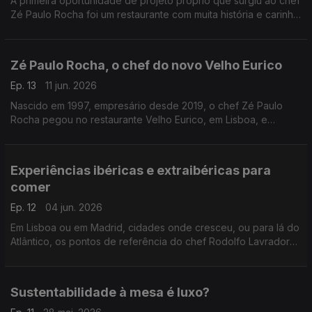
A primeira oportunidade de projeto próprio que surgiu ao chef
Zé Paulo Rocha foi um restaurante com muita história e carinho
do bairro: O Velho Eurico. O público gostou, mas conquistar os
vizinhos foi mais difícil.
Zé Paulo Rocha, o chef do novo Velho Eurico
Ep. 13
11 jun. 2026
Nascido em 1997, empresário desde 2019, o chef Zé Paulo
Rocha pegou no restaurante Velho Eurico, em Lisboa, e
transformou-o, respeitando a tradição de muitos anos que o
espaço já trazia.
Experiências ibéricas e extraibéricas para
comer
Ep. 12
04 jun. 2026
Em Lisboa ou em Madrid, cidades onde cresceu, ou para lá do
Atlântico, os pontos de referência do chef Rodolfo Lavrador
para quando quer ele próprio sentar-se à mesa.
Sustentabilidade à mesa é luxo?