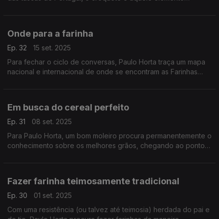
omnipresente a que ninguém diz não.
Onde para a farinha
Ep. 32
15 set. 2025
Para fechar o ciclo de conversas, Paulo Horta traça um mapa
nacional e internacional de onde se encontram as Farinhas
Paulino Horta.
Em busca do cereal perfeito
Ep. 31
08 set. 2025
Para Paulo Horta, um bom moleiro procura permanentemente o
conhecimento sobre os melhores grãos, chegando ao ponto
de os identificar por análise visual ou até olfativa.
Fazer farinha teimosamente tradicional
Ep. 30
01 set. 2025
Com uma resistência (ou talvez até teimosia) herdada do pai e