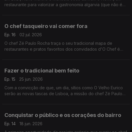
restaurante para valorizar a gastronomia algarvia (que não é
só peixe grelhado), fazer algo diferente em Portimão e fixar
uma clientela local de portugueses.
O chef tasqueiro vai comer fora
Ep. 16
02 jul. 2026
O chef Zé Paulo Rocha traça o seu tradicional mapa de
restaurantes e pratos favoritos dos convidados d'O Chef é
que Sabe.
Fazer o tradicional bem feito
Ep. 15
25 jun. 2026
Com a convicção de que, um dia, sítios como O Velho Eurico
serão as novas tascas de Lisboa, a missão do chef Zé Paulo
Rocha tem sido tornar pratos tradicionais bem conhecidos de
novo atrativos para as novas gerações.
Conquistar o público e os corações do bairro
Ep. 14
18 jun. 2026