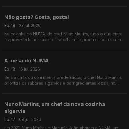
e também aqueles que já ficam para lá da fronteira.
Não gosta? Gosta, gosta!
Ep. 19
23 jul. 2026
Na cozinha do NUMA, do chef Nuno Martins, tudo o que entra
é aproveitado ao máximo. Trabalham-se produtos locais com
técnicas tradicionais e convencem-se até os clientes mais
céticos a provar pratos diferentes.
À mesa do NUMA
Ep. 18
16 jul. 2026
Seja à carta ou com menus predefinidos, o chef Nuno Martins
prioritiza os sabores algarvios e os ingredientes locais, no
NUMA. Encontramos, por exemplo, uma cataplana diferente ou
um polvo que pode ser comido à colher.
Nuno Martins, um chef da nova cozinha
algarvia
Ep. 17
09 jul. 2026
Em 2021, Nuno Martins e Manuela João abriram o NUMA, um