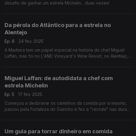
desafio de ganhar um estrela Michelin... duas vezes!
Da pérola do Atlântico para a estrela no
Alentejo
Ep. 6
24 fev. 2025
A Madeira tem um papel especial na história do chef Miguel
Laffan, mas foi no L'AND Vineyard's Wine Resort, no Alentejo,
que se lançou ao desafio de ganhar uma estrela Michelin.
Miguel Laffan: de autodidata a chef com
estrela Michelin
Ep. 5
17 fev. 2025
Começou a desbravar os caminhos da comida por si mesmo,
passou pela Fortaleza do Guincho e fez a "recruta" nas duras
cozinhas francesas. Miguel Laffan é o novo convidado do
Tiago Emanuel Santos.
Um guia para torrar dinheiro em comida