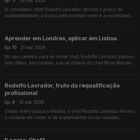
Ep. 11
28 mai. 2026
O convidado, chef Rodolfo Lavrador, aborda o preço da
sustentabilidade, a busca pelo produto certo e a recetividade
do público, e aquilo que se pode encontrar na mesa do CURA.
Aprender em Londres, aplicar em Lisboa
Ep. 10
21 mai. 2026
No seu caminho para se tornar chef, Rodolfo Lavrador passou
pelo Mãos, em Londres, sob as ordens do chef Nuno Mendes.
Voltado a Lisboa, encontrou uma realidade mais movimentada
no Ofício.
Rodolfo Lavrador, fruto da requalificação
profissional
Ep. 9
14 mai. 2026
Criado entre Lisboa e Madrid, o chef Rodolfo Lavrador herdou
a vontade de comer e de experimentar novas comidas.
Começou a cozinhar ao mesmo tempo que o pai e acabou por
perceber que era na cozinha que queria estar.