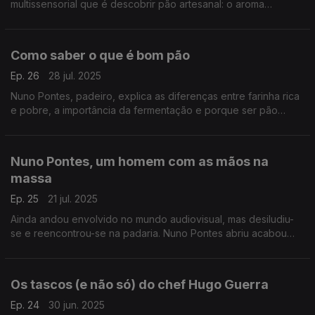
multissensorial que é descobrir pão artesanal: o aroma
característico de uma padaria, as bolhas de ar e marcas na
côdea ou a diferença na densidade.
Como saber o que é bom pão
Ep. 26
28 jul. 2025
Nuno Pontes, padeiro, explica as diferenças entre farinha rica
e pobre, a importância da fermentação e porque ser pão
escuro nem sempre signfica que é melhor.
Nuno Pontes, um homem com as mãos na
massa
Ep. 25
21 jul. 2025
Ainda andou envolvido no mundo audiovisual, mas desiludiu-
se e reencontrou-se na padaria. Nuno Pontes abriu acabou
por criar o próprio negócio e está decidido a trazer de volta o
bom pão.
Os tascos (e não só) do chef Hugo Guerra
Ep. 24
30 jun. 2025