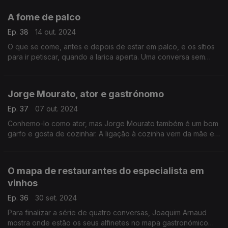
A fome de palco
Ep. 38
14 out. 2024
O que se come, antes e depois de estar em palco, e os sítios
para ir petiscar, quando a larica aperta. Uma conversa sem
reservas, com Jorge Mourato, convidado do chef Tiago
Emanuel Santos.
Jorge Mourato, ator e gastrónomo
Ep. 37
07 out. 2024
Conhemo-lo como ator, mas Jorge Mourato também é um bom
garfo e gosta de cozinhar. A ligação à cozinha vem da mãe e
também já a passou aos filhos.
O mapa de restaurantes do especialista em
vinhos
Ep. 36
30 set. 2024
Para finalizar a série de quatro conversas, Joaquim Arnaud
mostra onde estão os seus alfinetes no mapa gastronómico