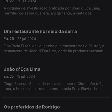
Ep. 27
29 jul. 2024
A cozinha de investigação praticada por João d'Eça Lima,
permite-nos saber qual era, antigamente, a dieta dos
portugueses, em determinadas zonas do país.
Um restaurante no meio da serra
Ep. 26
22 jul. 2024
É na Praia Fluvial da Louçainha que encontramos o "Xisto", o
restaurante de João d'Eça Lima, onde há produtos sazonais e
locais para quem gosta de comer bem.
João d'Eça Lima
Ep. 25
15 jul. 2024
Tiago Emanuel Santos dá-nos a conhecer o Chef João d'Eça
Lima, o homem que trocou o ensino pela Praia Fluvial da
Louçainha, em Penela, onde criou o "Xisto", o seu restaurante.
Os preferidos de Rodrigo