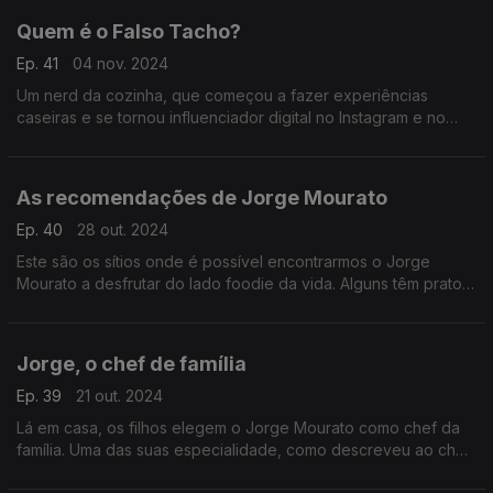
Quem é o Falso Tacho?
Ep. 41
04 nov. 2024
Um nerd da cozinha, que começou a fazer experiências
caseiras e se tornou influenciador digital no Instagram e no
TikTok: o Falso Tacho é o convidado do Tiago Emanuel
Santos.
As recomendações de Jorge Mourato
Ep. 40
28 out. 2024
Este são os sítios onde é possível encontrarmos o Jorge
Mourato a desfrutar do lado foodie da vida. Alguns têm pratos
de ir às lágrimas...
Jorge, o chef de família
Ep. 39
21 out. 2024
Lá em casa, os filhos elegem o Jorge Mourato como chef da
família. Uma das suas especialidade, como descreveu ao chef
Tiago Emanuel Santos, é o soufflé de pescada.