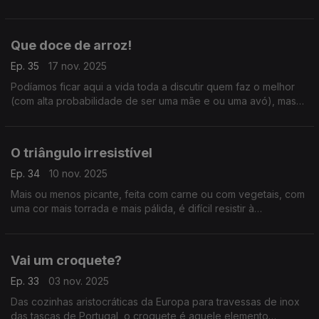
pontos do mundo. A única maneira de saber qual é o melhor é
prová-los a todos.
Que doce de arroz!
Ep. 35
17 nov. 2025
Podíamos ficar aqui a vida toda a discutir quem faz o melhor
(com alta probabilidade de ser uma mãe e ou uma avó), mas
digamos antes que o arroz doce é uma das sobremesas mais
apreciadas na cozinha portuguesa.
O triângulo irresistível
Ep. 34
10 nov. 2025
Mais ou menos picante, feita com carne ou com vegetais, com
uma cor mais torrada e mais pálida, é difícil resistir à
preciosidade triangular que é a chamuça.
Vai um croquete?
Ep. 33
03 nov. 2025
Das cozinhas aristocráticas da Europa para travessas de inox
das tascas de Portugal, o croquete é aquele elemento