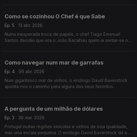
comida acabou por se transformar.
Como se cozinhou O Chef é que Sabe
Ep. 5
13 abr. 2026
Numa inesperada troca de papéis, o chef Tiago Emanuel
Santos decidiu que era o João Bacalhau quem ia sentar-se na
cadeira do convidado e contar de onde veio a ideia para esta
rubrica.
Como navegar num mar de garrafas
Ep. 4
06 abr. 2026
Num gigantesco mar de vinhos, o enólogo David Baverstock
aponta-nos o caminho para alguns dos seus favoritos.
A pergunta de um milhão de dólares
Ep. 3
30 mar. 2026
Portugal muitas regiões vinícolas e vinhos de boa qualidade,
mas uma escala pequena. O enólogo David Baverstock dá a