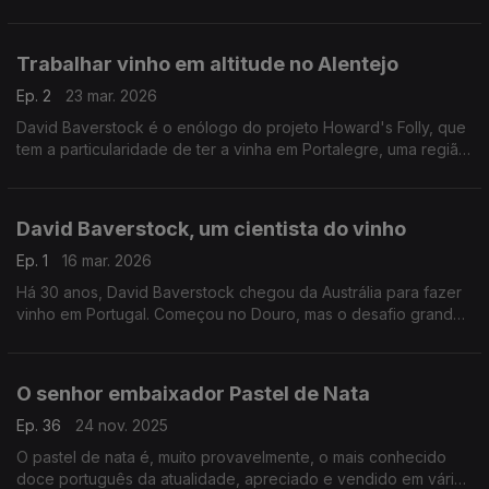
sua opinião sobre como potenciar o produto nacional.
Trabalhar vinho em altitude no Alentejo
Ep. 2
23 mar. 2026
David Baverstock é o enólogo do projeto Howard's Folly, que
tem a particularidade de ter a vinha em Portalegre, uma região
cheia de particularidades no contexto alentejano.
David Baverstock, um cientista do vinho
Ep. 1
16 mar. 2026
Há 30 anos, David Baverstock chegou da Austrália para fazer
vinho em Portugal. Começou no Douro, mas o desafio grande
foi o Alentejo.
O senhor embaixador Pastel de Nata
Ep. 36
24 nov. 2025
O pastel de nata é, muito provavelmente, o mais conhecido
doce português da atualidade, apreciado e vendido em vários