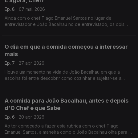
E agora, Chef?
Ep. 8
07 mai. 2026
Ainda com o chef Tiago Emanuel Santos no lugar de
entrevistador e João Bacalhau no de entrevistado, os dois
trocam umas ideias acerca do que pode ser o futuro d'O Chef
é que Sabe.
O dia em que a comida começou a interessar
mais
Ep. 7
27 abr. 2026
Houve um momento na vida de João Bacalhau em que a
escolha foi entre descobrir como cozinhar e sujeitar-se a
comer mal. O chef Tiago Emanuel Santos descobriu qual.
A comida para João Bacalhau, antes e depois
d'O Chef é que Sabe
Ep. 6
20 abr. 2026
Ao ter começado a fazer esta rubrica com o chef Tiago
Emanuel Santos, a maneira como o João Bacalhau olha para a