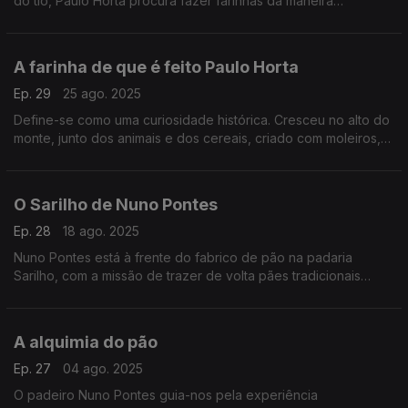
do tio, Paulo Horta procura fazer farinhas da maneira
tradicional, usando a técnica de moagem certa e grãos
nutricionalmente interessantes.
A farinha de que é feito Paulo Horta
Ep. 29
25 ago. 2025
Define-se como uma curiosidade histórica. Cresceu no alto do
monte, junto dos animais e dos cereais, criado com moleiros,
gente orgulhosa da sua profissão. Era quase inevitável que
Paulo Horta se tornasse um.
O Sarilho de Nuno Pontes
Ep. 28
18 ago. 2025
Nuno Pontes está à frente do fabrico de pão na padaria
Sarilho, com a missão de trazer de volta pães tradicionais
esquecidos, recuperar receitas antigas de pastelaria e
ingredientes que ficaram esquecidos.
A alquimia do pão
Ep. 27
04 ago. 2025
O padeiro Nuno Pontes guia-nos pela experiência