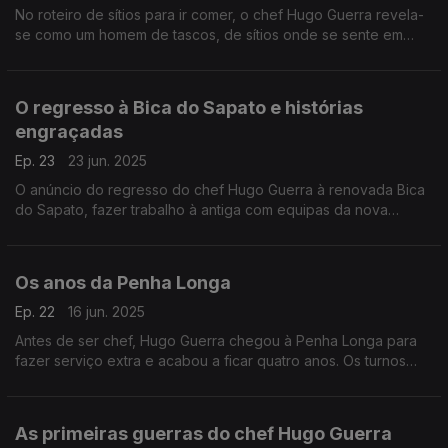
No roteiro de sítios para ir comer, o chef Hugo Guerra revela-
se como um homem de tascos, de sítios onde se sente em
casa... e, às vezes, nem é pela comida que gosta de ir!
O regresso à Bica do Sapato e histórias
engraçadas
Ep. 23
23 jun. 2025
O anúncio do regresso do chef Hugo Guerra à renovada Bica
do Sapato, fazer trabalho à antiga com equipas da nova
geração e histórias de uma fobia muito particular.
Os anos da Penha Longa
Ep. 22
16 jun. 2025
Antes de ser chef, Hugo Guerra chegou à Penha Longa para
fazer serviço extra e acabou a ficar quatro anos. Os turnos
eram muito longos, todos passavam por todas as funções, mas
a camaradagem fez valer a pena.
As primeiras guerras do chef Hugo Guerra