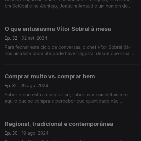
em Setúbal e no Alentejo, Joaquim Arnaud é um homem do
campo e um curador gastronómico.
O que entusiasma Vítor Sobral à mesa
Ep. 32
02 set. 2024
Para fechar este ciclo de conversas, o chef Vítor Sobral dá-
nos uma lista onde até pode haver lagosta, desde que crua ou
frita em azeite, onde há mioleiras, miudezas, cabeças e outras
coisas que têm mão de cozinheiro.
Comprar muito vs. comprar bem
Ep. 31
26 ago. 2024
Saber o que está a comprar-se, saber usar completamente
aquilo que se compra e perceber que quantidade não
significa qualidade. A chave para o bom consumo com o chef
Vítor Sobral.
Regional, tradicional e contemporânea
Ep. 30
19 ago. 2024