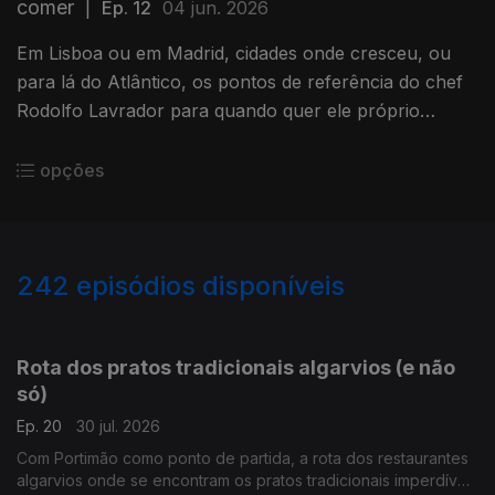
comer
|
Ep. 12
04 jun. 2026
Em Lisboa ou em Madrid, cidades onde cresceu, ou
para lá do Atlântico, os pontos de referência do chef
Rodolfo Lavrador para quando quer ele próprio
sentar-se à mesa.
opções
242
episódios disponíveis
928841
886954
855513
836118
813293
787371
774742
748021
Rota dos pratos tradicionais algarvios (e não
só)
Ep. 20
30 jul. 2026
Com Portimão como ponto de partida, a rota dos restaurantes
algarvios onde se encontram os pratos tradicionais imperdíveis