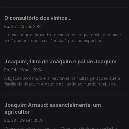
português.
O consultório dos vinhos...
Ep. 35
23 set. 2024
... com Joaquim Arnaud: o paciente diz o que gosta de comer
e o "doutor" receita um "néctar" para acompanhar.
Joaquim, filho de Joaquim e pai de Joaquim
Ep. 34
16 set. 2024
A ligação ao campo era inevitável: há muitas gerações que a
família de Joaquim Arnaud está ligada ao mundo rural, aos
seus produtos e aos seus valores... e o filho pequeno também
já tem a paixão.
Joaquim Arnaud: essencialmente, um
agricultor
Ep. 33
09 set. 2024
Com produção de vinhos em Monção e Melgaço, em Lisboa,