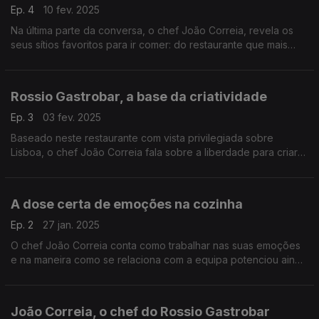
Ep. 4
10 fev. 2025
Na última parte da conversa, o chef João Correia, revela os
seus sítios favoritos para ir comer: do restaurante que mais
bacalhau consome na zona de Lisboa à feijoada (com muita
couve) caseira, vale a pena tirar notas.
Rossio Gastrobar, a base da criatividade
Ep. 3
03 fev. 2025
Baseado neste restaurante com vista privilegiada sobre
Lisboa, o chef João Correia fala sobre a liberdade para criar
num grupo onde o objetivo é financeiro e sobre a sinergia
entre a cozinha e o bar.
A dose certa de emoções na cozinha
Ep. 2
27 jan. 2025
O chef João Correia conta como trabalhar nas suas emoções
e na maneira como se relaciona com a equipa potenciou ainda
mais os resultados dentro da cozinha.
João Correia, o chef do Rossio Gastrobar