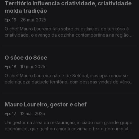
Território influencia criatividade, criatividade
molda tradição
Ep. 19
26 mai. 2025
O chef Mauro Loureiro fala sobre os estímulos do território à
criatividade, o avanço da cozinha contemporânea na região
de Setúbal e a influência da comida saudável na cozinha atual.
O sóce do Sóce
Ep. 18
19 mai. 2025
O chef Mauro Loureiro não é de Setúbal, mas apaixonou-se
pela riqueza daquele território, com pessoas vindas de vários
pontos do país, vinho, queijo e peixe. Foi lá que abriu o seu
restaurante Sóce.
Mauro Loureiro, gestor e chef
Ep. 17
12 mai. 2025
Um gestor na área da restauração, iniciado num grande grupo
económico, que ganhou amor à cozinha e fez o percurso até
cozinha... e parte da culpa foi do francês! O chef Mauro