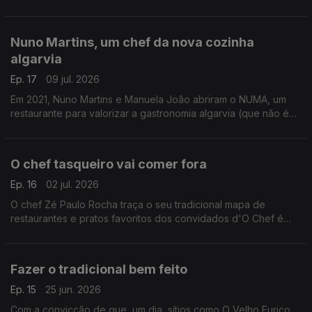
NUMA. Encontramos, por exemplo, uma cataplana diferente ou
um polvo que pode ser comido à colher.
Nuno Martins, um chef da nova cozinha
algarvia
Ep. 17
09 jul. 2026
Em 2021, Nuno Martins e Manuela João abriram o NUMA, um
restaurante para valorizar a gastronomia algarvia (que não é
só peixe grelhado), fazer algo diferente em Portimão e fixar
uma clientela local de portugueses.
O chef tasqueiro vai comer fora
Ep. 16
02 jul. 2026
O chef Zé Paulo Rocha traça o seu tradicional mapa de
restaurantes e pratos favoritos dos convidados d'O Chef é
que Sabe.
Fazer o tradicional bem feito
Ep. 15
25 jun. 2026
Com a convicção de que, um dia, sítios como O Velho Eurico