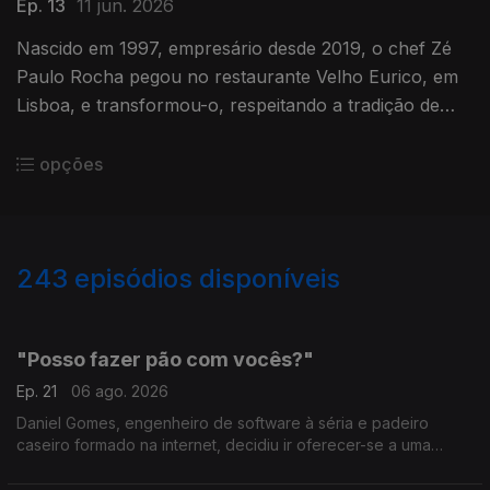
Ep. 13
11 jun. 2026
Nascido em 1997, empresário desde 2019, o chef Zé
Paulo Rocha pegou no restaurante Velho Eurico, em
Lisboa, e transformou-o, respeitando a tradição de
muitos anos que o espaço já trazia.
opções
243
episódios disponíveis
928848
887864
857288
837575
"Posso fazer pão com vocês?"
Ep. 21
06 ago. 2026
Daniel Gomes, engenheiro de software à séria e padeiro
caseiro formado na internet, decidiu ir oferecer-se a uma
padaria para pôr as mãos na massa.