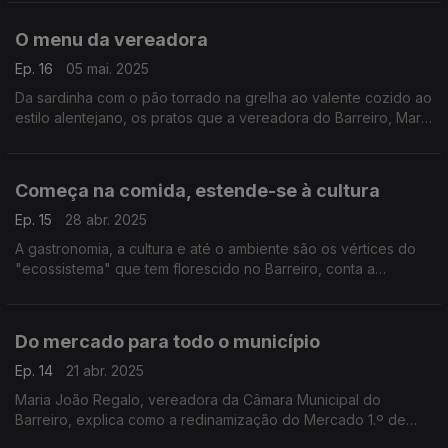
Loureiro vem contar o seu percurso.
O menu da vereadora
Ep. 16
05 mai. 2025
Da sardinha com o pão torrado na grelha ao valente cozido ao
estilo alentejano, os pratos que a vereadora do Barreiro, Maria
João Regalo, mais gosta de comer.
Começa na comida, estende-se à cultura
Ep. 15
28 abr. 2025
A gastronomia, a cultura e até o ambiente são os vértices do
"ecossistema" que tem florescido no Barreiro, conta a
vereadora Maria João Regalo. E será que há produção local
de vinho?
Do mercado para todo o município
Ep. 14
21 abr. 2025
Maria João Regalo, vereadora da Câmara Municipal do
Barreiro, explica como a redinamização do Mercado 1.º de
Maio, com a abertura de restaurantes, veio trazer uma nova