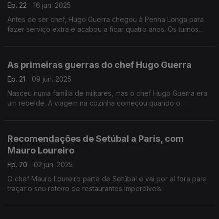
Ep. 22
16 jun. 2025
Antes de ser chef, Hugo Guerra chegou à Penha Longa para
fazer serviço extra e acabou a ficar quatro anos. Os turnos
eram muito longos, todos passavam por todas as funções, mas
a camaradagem fez valer a pena.
As primeiras guerras do chef Hugo Guerra
Ep. 21
09 jun. 2025
Nasceu numa família de militares, mas o chef Hugo Guerra era
um rebelde. A viagem na cozinha começou quando o
inscreveram na escola de hotelaria e o primeiro impacto foi
num restaurante com três estrelas Michelin.
Recomendações de Setúbal a Paris, com
Mauro Loureiro
Ep. 20
02 jun. 2025
O chef Mauro Loureiro parte de Setúbal e vai por aí fora para
traçar o seu roteiro de restaurantes imperdíveis.