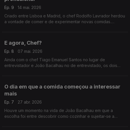
Ep. 9
14 mai. 2026
Criado entre Lisboa e Madrid, o chef Rodolfo Lavrador herdou
a vontade de comer e de experimentar novas comidas.
Começou a cozinhar ao mesmo tempo que o pai e acabou por
perceber que era na cozinha que queria estar.
E agora, Chef?
Ep. 8
07 mai. 2026
Ainda com o chef Tiago Emanuel Santos no lugar de
entrevistador e João Bacalhau no de entrevistado, os dois
trocam umas ideias acerca do que pode ser o futuro d'O Chef
é que Sabe.
O dia em que a comida começou a interessar
mais
Ep. 7
27 abr. 2026
Houve um momento na vida de João Bacalhau em que a
escolha foi entre descobrir como cozinhar e sujeitar-se a
comer mal. O chef Tiago Emanuel Santos descobriu qual.