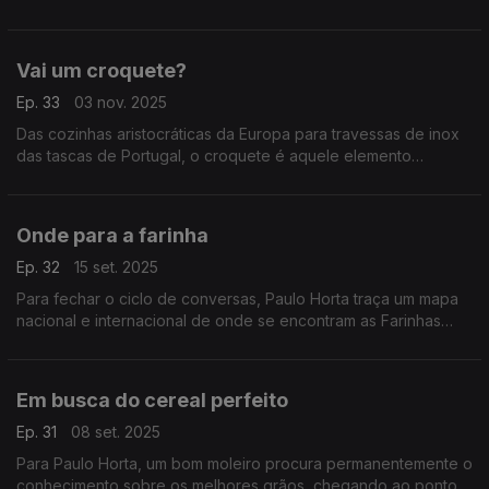
preciosidade triangular que é a chamuça.
Vai um croquete?
Ep. 33
03 nov. 2025
Das cozinhas aristocráticas da Europa para travessas de inox
das tascas de Portugal, o croquete é aquele elemento
omnipresente a que ninguém diz não.
Onde para a farinha
Ep. 32
15 set. 2025
Para fechar o ciclo de conversas, Paulo Horta traça um mapa
nacional e internacional de onde se encontram as Farinhas
Paulino Horta.
Em busca do cereal perfeito
Ep. 31
08 set. 2025
Para Paulo Horta, um bom moleiro procura permanentemente o
conhecimento sobre os melhores grãos, chegando ao ponto