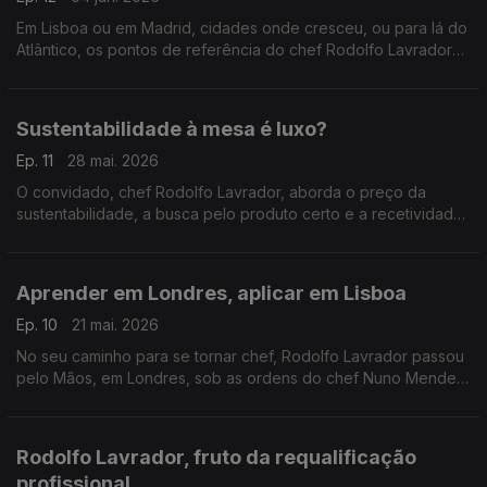
Em Lisboa ou em Madrid, cidades onde cresceu, ou para lá do
Atlântico, os pontos de referência do chef Rodolfo Lavrador
para quando quer ele próprio sentar-se à mesa.
Sustentabilidade à mesa é luxo?
Ep. 11
28 mai. 2026
O convidado, chef Rodolfo Lavrador, aborda o preço da
sustentabilidade, a busca pelo produto certo e a recetividade
do público, e aquilo que se pode encontrar na mesa do CURA.
Aprender em Londres, aplicar em Lisboa
Ep. 10
21 mai. 2026
No seu caminho para se tornar chef, Rodolfo Lavrador passou
pelo Mãos, em Londres, sob as ordens do chef Nuno Mendes.
Voltado a Lisboa, encontrou uma realidade mais movimentada
no Ofício.
Rodolfo Lavrador, fruto da requalificação
profissional