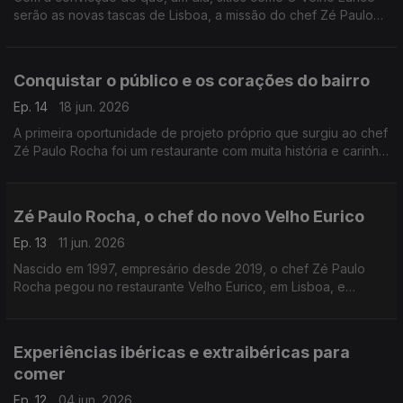
serão as novas tascas de Lisboa, a missão do chef Zé Paulo
Rocha tem sido tornar pratos tradicionais bem conhecidos de
novo atrativos para as novas gerações.
Conquistar o público e os corações do bairro
Ep. 14
18 jun. 2026
A primeira oportunidade de projeto próprio que surgiu ao chef
Zé Paulo Rocha foi um restaurante com muita história e carinho
do bairro: O Velho Eurico. O público gostou, mas conquistar os
vizinhos foi mais difícil.
Zé Paulo Rocha, o chef do novo Velho Eurico
Ep. 13
11 jun. 2026
Nascido em 1997, empresário desde 2019, o chef Zé Paulo
Rocha pegou no restaurante Velho Eurico, em Lisboa, e
transformou-o, respeitando a tradição de muitos anos que o
espaço já trazia.
Experiências ibéricas e extraibéricas para
comer
Ep. 12
04 jun. 2026