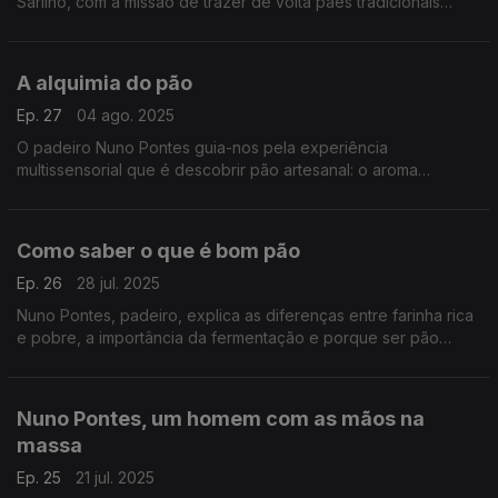
Sarilho, com a missão de trazer de volta pães tradicionais
esquecidos, recuperar receitas antigas de pastelaria e
ingredientes que ficaram esquecidos.
A alquimia do pão
Ep. 27
04 ago. 2025
O padeiro Nuno Pontes guia-nos pela experiência
multissensorial que é descobrir pão artesanal: o aroma
característico de uma padaria, as bolhas de ar e marcas na
côdea ou a diferença na densidade.
Como saber o que é bom pão
Ep. 26
28 jul. 2025
Nuno Pontes, padeiro, explica as diferenças entre farinha rica
e pobre, a importância da fermentação e porque ser pão
escuro nem sempre signfica que é melhor.
Nuno Pontes, um homem com as mãos na
massa
Ep. 25
21 jul. 2025