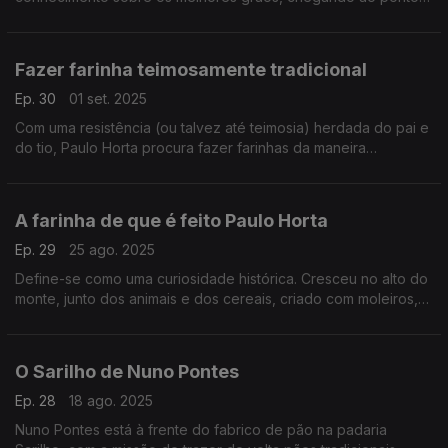
de os identificar por análise visual ou até olfativa.
Fazer farinha teimosamente tradicional
Ep. 30
01 set. 2025
Com uma resistência (ou talvez até teimosia) herdada do pai e
do tio, Paulo Horta procura fazer farinhas da maneira
tradicional, usando a técnica de moagem certa e grãos
nutricionalmente interessantes.
A farinha de que é feito Paulo Horta
Ep. 29
25 ago. 2025
Define-se como uma curiosidade histórica. Cresceu no alto do
monte, junto dos animais e dos cereais, criado com moleiros,
gente orgulhosa da sua profissão. Era quase inevitável que
Paulo Horta se tornasse um.
O Sarilho de Nuno Pontes
Ep. 28
18 ago. 2025
Nuno Pontes está à frente do fabrico de pão na padaria