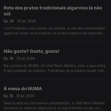
Rota dos pratos tradicionais algarvios (e não
só)
Ep. 20
30 jul. 2026
Com Portimão como ponto de partida, a rota dos restaurantes
algarvios onde se encontram os pratos tradicionais imperdíveis
e também aqueles que já ficam para lá da fronteira.
Não gosta? Gosta, gosta!
Ep. 19
23 jul. 2026
Na cozinha do NUMA, do chef Nuno Martins, tudo o que entra
é aproveitado ao máximo. Trabalham-se produtos locais com
técnicas tradicionais e convencem-se até os clientes mais
céticos a provar pratos diferentes.
À mesa do NUMA
Ep. 18
16 jul. 2026
Seja à carta ou com menus predefinidos, o chef Nuno Martins
prioritiza os sabores algarvios e os ingredientes locais, no