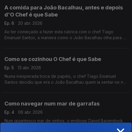
A comida para João Bacalhau, antes e depois
d'O Chef é que Sabe
Ep. 6
20 abr. 2026
Ao ter começado a fazer esta rubrica com o chef Tiago
Emanuel Santos, a maneira como o João Bacalhau olha para a
comida acabou por se transformar.
Como se cozinhou O Chef é que Sabe
Ep. 5
13 abr. 2026
Numa inesperada troca de papéis, o chef Tiago Emanuel
Santos decidiu que era o João Bacalhau quem ia sentar-se na
cadeira do convidado e contar de onde veio a ideia para esta
rubrica.
Como navegar num mar de garrafas
Ep. 4
06 abr. 2026
Num gigantesco mar de vinhos, o enólogo David Baverstock
×
aponta-nos o caminho para alguns dos seus favoritos.