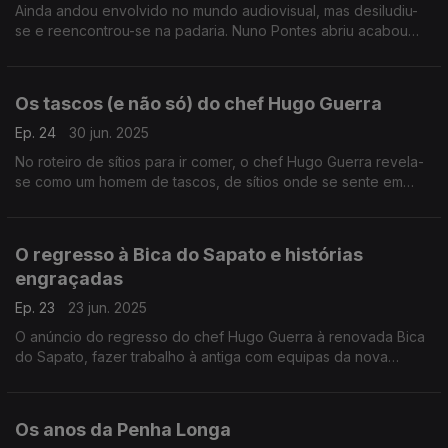
Ainda andou envolvido no mundo audiovisual, mas desiludiu-
se e reencontrou-se na padaria. Nuno Pontes abriu acabou
por criar o próprio negócio e está decidido a trazer de volta o
bom pão.
Os tascos (e não só) do chef Hugo Guerra
Ep. 24
30 jun. 2025
No roteiro de sítios para ir comer, o chef Hugo Guerra revela-
se como um homem de tascos, de sítios onde se sente em
casa... e, às vezes, nem é pela comida que gosta de ir!
O regresso à Bica do Sapato e histórias
engraçadas
Ep. 23
23 jun. 2025
O anúncio do regresso do chef Hugo Guerra à renovada Bica
do Sapato, fazer trabalho à antiga com equipas da nova
geração e histórias de uma fobia muito particular.
Os anos da Penha Longa