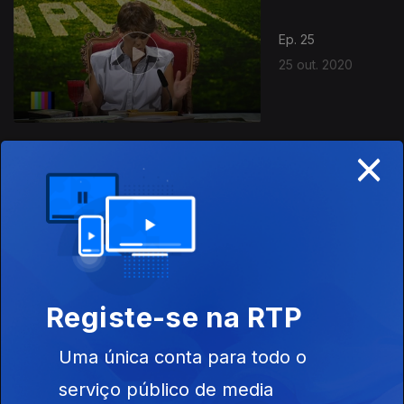
Ep. 25
25 out. 2020
×
498347
Ep. 24
18 out. 2020
Registe-se na RTP
Uma única conta para todo o
Ep. 23
11 out. 2020
serviço público de media