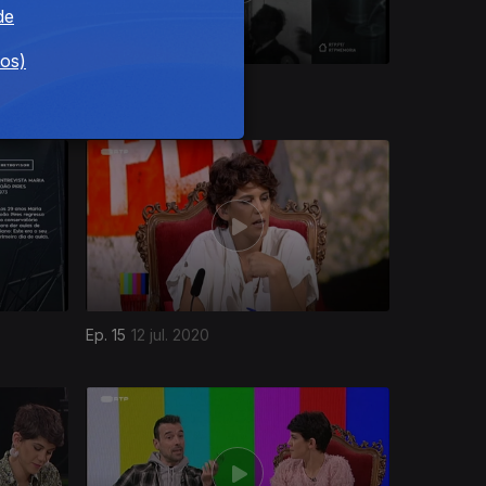
de
dos)
Ep. 19
13 set. 2020
Ep. 15
12 jul. 2020