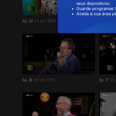
seus dispositivos;
Guarde programas f
Aceda à sua área pe
Ep. 22
04 out. 2020
Ep. 21
27 
Ep. 18
06 set. 2020
Ep. 17
26 
461957