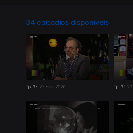
34
episódios disponíveis
Ep. 34
27 dez. 2020
Ep. 33
20