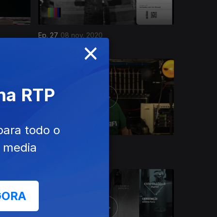
Ep. 27
08 nov. 2020
×
 na RTP
para todo o
e media
Ep. 23
11 out. 2020
GORA