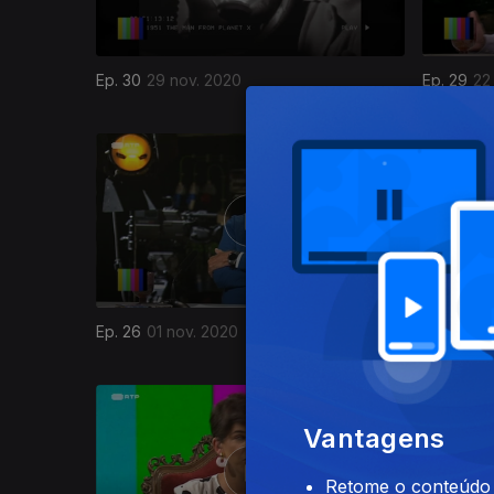
Ep. 30
29 nov. 2020
Ep. 29
22
498347
Ep. 26
01 nov. 2020
Ep. 25
25
Vantagens
Retome o conteúdo a