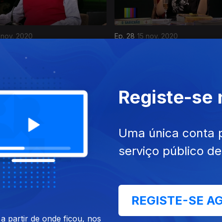
 nov. 2020
Ep. 28
15 nov. 2020
Registe-se
Uma única conta 
serviço público d
 out. 2020
Ep. 24
18 out. 2020
REGISTE-SE A
 partir de onde ficou, nos