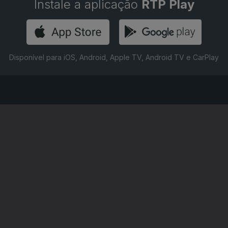
Instale a aplicação
RTP Play
Disponível para iOS, Android, Apple TV, Android TV e CarPlay
RTP PLAY
CONTACTOS
O
EM DIRETO
PROVEDORA DO
ÃO
REVER PROGRAMAS
TELESPECTADOR
PROVEDORA DO OU
CONCURSOS
UIVOS
ACESSIBILIDADES
PERGUNTAS FREQUENTES
NA
SATÉLITES
CONTACTOS
E PRIVACIDADE
POLÍTICA DE COOKIES
TERMOS E CONDIÇÕES
PUBLICIDADE
|
|
|