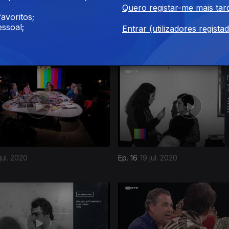
Quero registar-me mais tar
avoritos;
ssoal;
Entrar (utilizadores regista
set. 2020
Ep. 20
20 set. 2020
jul. 2020
Ep. 16
19 jul. 2020