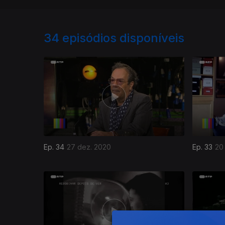
34
episódios disponíveis
Ep. 34
27 dez. 2020
Ep. 33
20