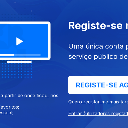
 nov. 2020
Ep. 28
15 nov. 2020
Registe-se
Uma única conta 
serviço público d
REGISTE-SE A
 out. 2020
Ep. 24
18 out. 2020
 partir de onde ficou, nos
Quero registar-me mais tar
avoritos;
ssoal;
Entrar (utilizadores regista