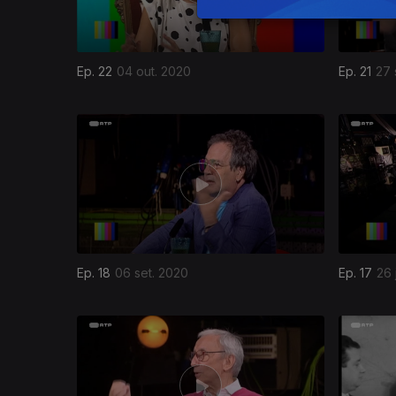
Ep. 22
04 out. 2020
Ep. 21
27 
Ep. 18
06 set. 2020
Ep. 17
26 
461957