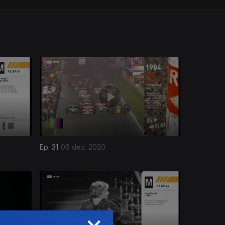
Ep. 31
06 dez. 2020
×