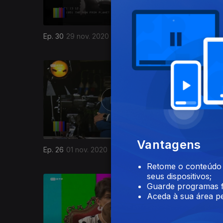
Ep. 30
29 nov. 2020
Ep. 29
22
498347
Vantagens
Ep. 26
01 nov. 2020
Ep. 25
25
Retome o conteúdo a
seus dispositivos;
Guarde programas f
Aceda à sua área pe