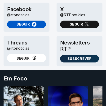
Facebook
X
@rtpnoticias
@RTPnotícias
SEGUIR
SEGUIR
NO FACEBOOK
NO X (TWITTER)
Threads
Newsletters
RTP
@rtpnoticias
SEGUIR
SUBSCREVER
NO THREADS
AS NEWSLETTERS RTP
Em Foco