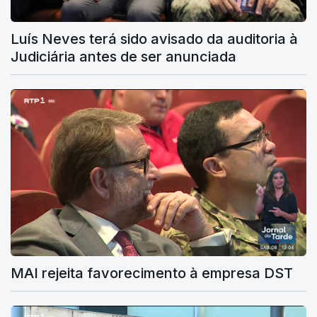
Luís Neves terá sido avisado da auditoria à
Judiciária antes de ser anunciada
MAI rejeita favorecimento à empresa DST