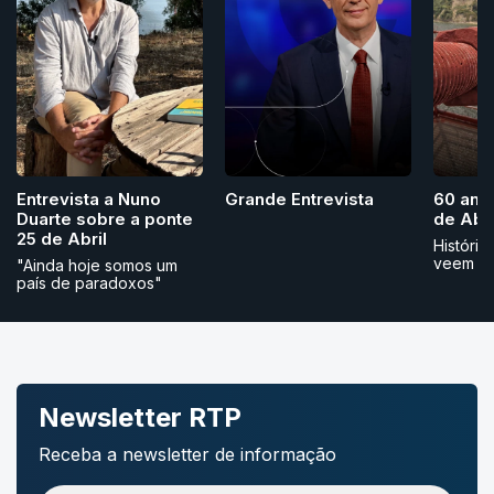
Grande Entrevista
Entrevista a Nuno
60 ano
Duarte sobre a ponte
de Abri
25 de Abril
História
veem
"Ainda hoje somos um
país de paradoxos"
Newsletter RTP
Receba a newsletter de informação