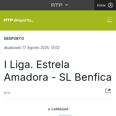
Entrar
I Liga. Estrela Amador
DESPORTO
atualizado 17 Agosto 2025, 13:02
I Liga. Estrela
Amadora - SL Benfica
RTP
A CARREGAR