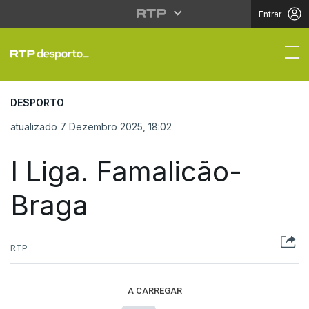
Entrar
I Liga. Famalicão-Brag
DESPORTO
atualizado 7 Dezembro 2025, 18:02
I Liga. Famalicão-
Braga
RTP
A CARREGAR