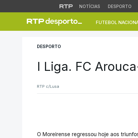
NOTÍCIAS
DESPORTO
FUTEBOL NACION
I Liga. FC Arouca-
DESPORTO
I Liga. FC Arouc
RTP c/Lusa
O Moreirense regressou hoje aos triunfos