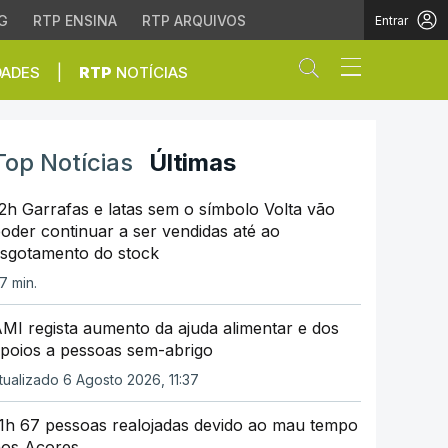
G
RTP ENSINA
RTP ARQUIVOS
Entrar
Abrir campo de
|
DADES
RTP
NOTÍCIAS
Top Notícias
Últimas
2h Garrafas e latas sem o símbolo Volta vão
oder continuar a ser vendidas até ao
sgotamento do stock
7 min.
MI regista aumento da ajuda alimentar e dos
poios a pessoas sem-abrigo
tualizado 6 Agosto 2026, 11:37
1h 67 pessoas realojadas devido ao mau tempo
os Açores