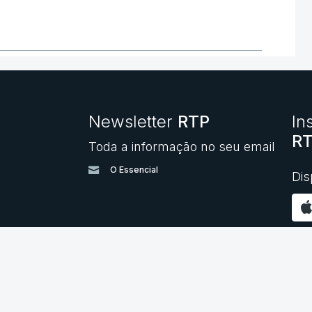
Newsletter
RTP
In
RT
Toda a informação no seu email
O
O Essencial
Dis
 PRIVACIDADE
|
POLÍTICA DE COOKIES
|
TERMOS E CONDIÇÕES
|
DE