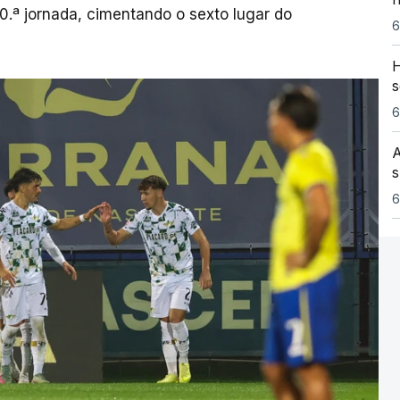
10.ª jornada, cimentando o sexto lugar do
6
H
s
6
A
s
6