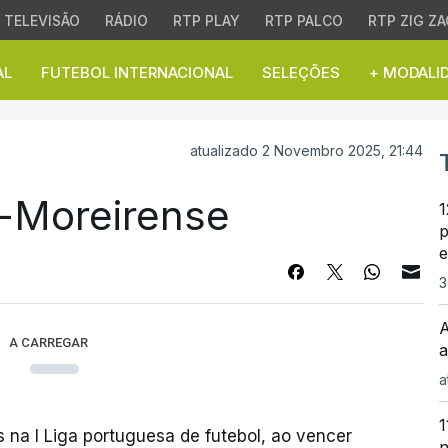
TELEVISÃO
RÁDIO
RTP PLAY
RTP PALCO
RTP ZIG ZA
AL
FUTEBOL INTERNACIONAL
SELEÇÕES
+ MODALI
Moreirense
atualizado 2 Novembro 2025, 21:44
a-Moreirense
1
p
e
3
A
A CARREGAR
a
a
1
 na I Liga portuguesa de futebol, ao vencer
n