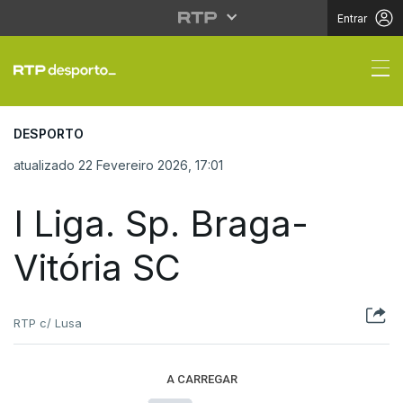
Entrar
I Liga. Sp. Braga- Vitó
DESPORTO
atualizado 22 Fevereiro 2026, 17:01
I Liga. Sp. Braga-
Vitória SC
RTP c/ Lusa
A CARREGAR