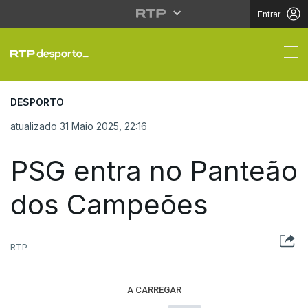
Entrar
PSG entra no Panteã
DESPORTO
atualizado 31 Maio 2025, 22:16
PSG entra no Panteão
dos Campeões
RTP
A CARREGAR