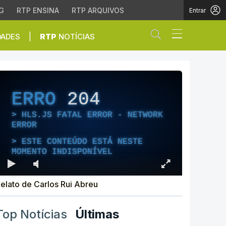
G
RTP ENSINA
RTP ARQUIVOS
Entrar
Abrir campo de
|
DADES
RTP
NOTÍCIAS
go
ERRO
204
HLS.JS FATAL ERROR - NETWORK
ERROR
ESTE CONTEÚDO ESTÁ NESTE
MOMENTO INDISPONÍVEL
elato de Carlos Rui Abreu
Top Notícias
Últimas