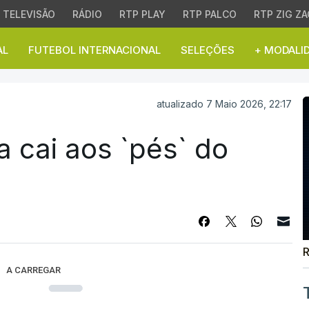
TELEVISÃO
RÁDIO
RTP PLAY
RTP PALCO
RTP ZIG ZA
AL
FUTEBOL INTERNACIONAL
SELEÇÕES
+ MODALI
cai aos `pés` do Fribur
atualizado 7 Maio 2026, 22:17
a cai aos `pés` do
R
A CARREGAR