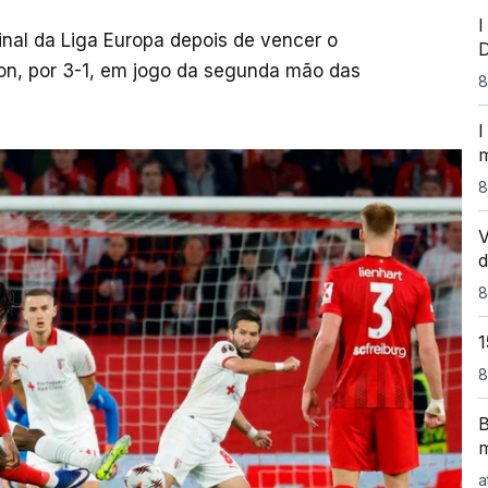
I
inal da Liga Europa depois de vencer o
ion, por 3-1, em jogo da segunda mão das
8
I
m
8
V
d
8
1
8
B
m
a