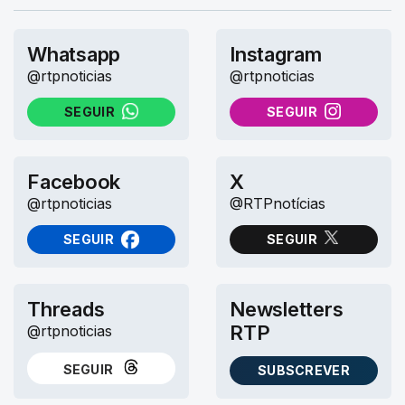
Whatsapp
Instagram
@rtpnoticias
@rtpnoticias
SEGUIR
SEGUIR
NO WHATSAPP
NO INSTAGRAM
Facebook
X
@rtpnoticias
@RTPnotícias
SEGUIR
SEGUIR
NO FACEBOOK
NO X (TWITTER)
Threads
Newsletters
RTP
@rtpnoticias
SEGUIR
SUBSCREVER
NO THREADS
AS NEWSLETTERS RTP