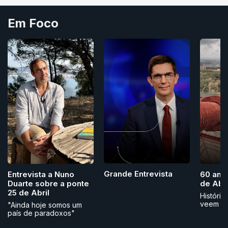
Em Foco
Grande Entrevista
Entrevista a Nuno
60 ano
Duarte sobre a ponte
de Abri
25 de Abril
História
veem
"Ainda hoje somos um
país de paradoxos"