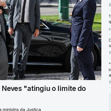
3
1
q
c
C
o
7
"
i
a
7
 Neves "atingiu o limite do
a ministra da Justiça