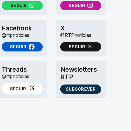
SEGUIR
SEGUIR
NO WHATSAPP
NO INSTAGRAM
Facebook
X
@rtpnoticias
@RTPnotícias
SEGUIR
SEGUIR
NO FACEBOOK
NO X (TWITTER)
Threads
Newsletters
RTP
@rtpnoticias
SEGUIR
SUBSCREVER
NO THREADS
AS NEWSLETTERS RTP