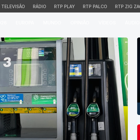
TELEVISÃO
RÁDIO
RTP PLAY
RTP PALCO
RTP ZIG ZA
026
EUROPA
MUNDO
OPINIÃO
VÍDEOS
ÁUDIO
P