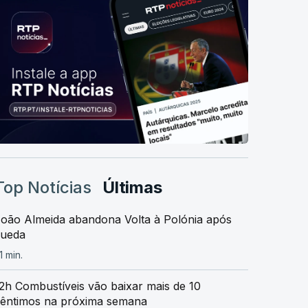
Top Notícias
Últimas
oão Almeida abandona Volta à Polónia após
queda
1 min.
2h Combustíveis vão baixar mais de 10
êntimos na próxima semana