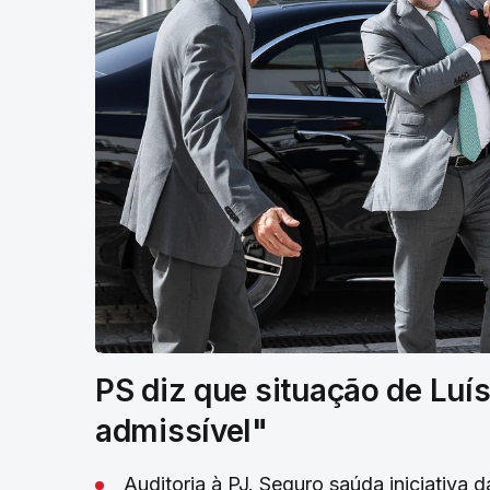
PS diz que situação de Luís
admissível"
Auditoria à PJ. Seguro saúda iniciativa d