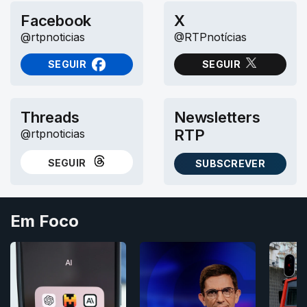
Facebook
X
@rtpnoticias
@RTPnotícias
SEGUIR
SEGUIR
NO FACEBOOK
NO X (TWITTER)
Threads
Newsletters
RTP
@rtpnoticias
SEGUIR
SUBSCREVER
NO THREADS
AS NEWSLETTERS RTP
Em Foco