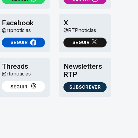
NO WHATSAPP
NO INSTAGRAM
Facebook
X
@rtpnoticias
@RTPnotícias
SEGUIR
SEGUIR
NO FACEBOOK
NO X (TWITTER)
Threads
Newsletters
RTP
@rtpnoticias
SEGUIR
SUBSCREVER
NO THREADS
AS NEWSLETTERS RTP