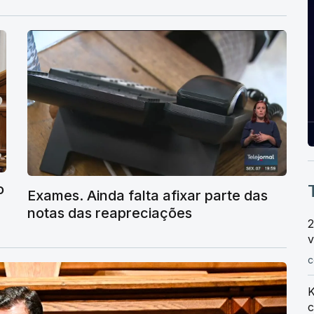
o
Exames. Ainda falta afixar parte das
notas das reapreciações
2
v
c
K
c