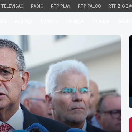
TELEVISÃO
RÁDIO
RTP PLAY
RTP PALCO
RTP ZIG ZA
026
EUROPA
MUNDO
OPINIÃO
VÍDEOS
ÁUDIO
P