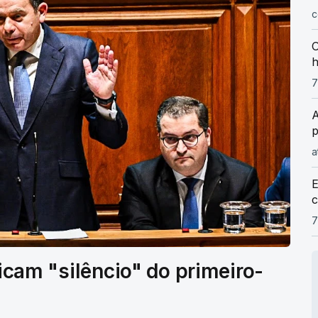
c
O
h
7
A
p
a
E
c
7
ticam "silêncio" do primeiro-