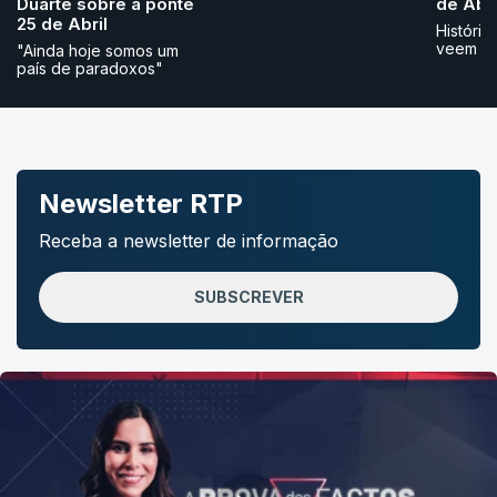
Duarte sobre a ponte
de Abri
25 de Abril
História
veem
"Ainda hoje somos um
país de paradoxos"
Newsletter RTP
Receba a newsletter de informação
SUBSCREVER