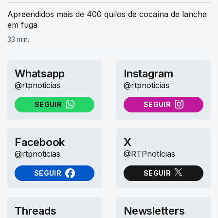
Apreendidos mais de 400 quilos de cocaína de lancha
em fuga
33 min.
Whatsapp
Instagram
@rtpnoticias
@rtpnoticias
SEGUIR
SEGUIR
NO WHATSAPP
NO INSTAGRAM
Facebook
X
@rtpnoticias
@RTPnotícias
SEGUIR
SEGUIR
NO FACEBOOK
NO X (TWITTER)
Threads
Newsletters