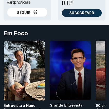
RTP
@rtpnoticias
SEGUIR
SUBSCREVER
NO THREADS
AS NEWSLETTERS RTP
Em Foco
Grande Entrevista
Entrevista a Nuno
60 ano