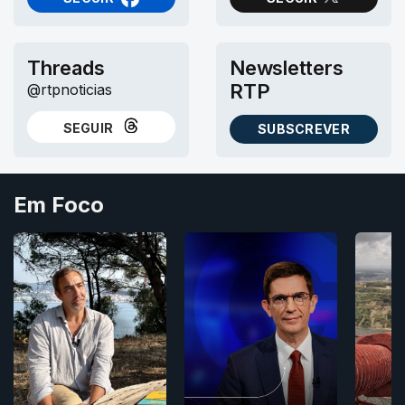
NO FACEBOOK
NO X (TWITTER)
Threads
Newsletters
RTP
@rtpnoticias
SEGUIR
SUBSCREVER
NO THREADS
AS NEWSLETTERS RTP
Em Foco