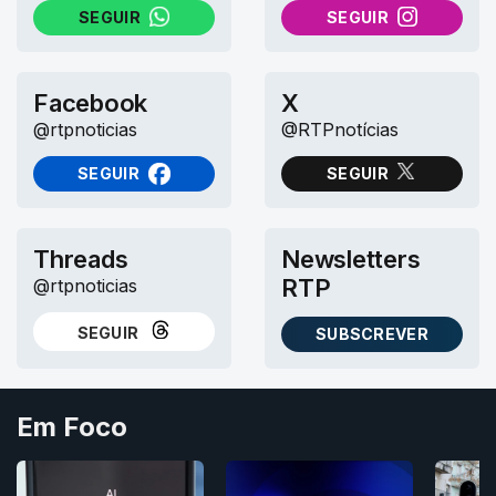
SEGUIR
SEGUIR
NO WHATSAPP
NO INSTAGRAM
Facebook
X
@rtpnoticias
@RTPnotícias
SEGUIR
SEGUIR
NO FACEBOOK
NO X (TWITTER)
Threads
Newsletters
RTP
@rtpnoticias
SEGUIR
SUBSCREVER
NO THREADS
AS NEWSLETTERS RTP
Em Foco