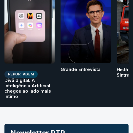
Grande Entrevista
Históri
REPORTAGEM
Sintra
Divã digital. A
Inteligência Artificial
chegou ao lado mais
íntimo
Newsletter RTP