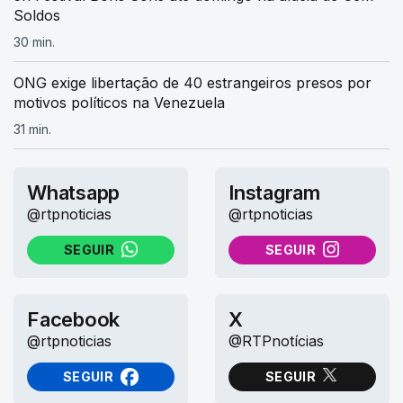
Soldos
30 min.
ONG exige libertação de 40 estrangeiros presos por
motivos políticos na Venezuela
31 min.
Whatsapp
Instagram
@rtpnoticias
@rtpnoticias
SEGUIR
SEGUIR
NO WHATSAPP
NO INSTAGRAM
Facebook
X
@rtpnoticias
@RTPnotícias
SEGUIR
SEGUIR
NO FACEBOOK
NO X (TWITTER)