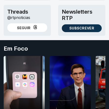
Threads
Newsletters
RTP
@rtpnoticias
SEGUIR
SUBSCREVER
NO THREADS
AS NEWSLETTERS RTP
Em Foco