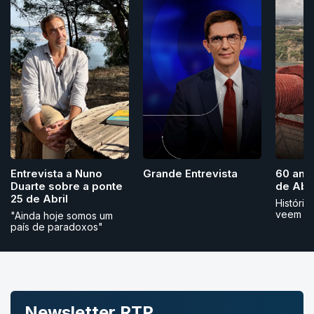
Grande Entrevista
Entrevista a Nuno
60 ano
Duarte sobre a ponte
de Abri
25 de Abril
História
veem
"Ainda hoje somos um
país de paradoxos"
Newsletter RTP