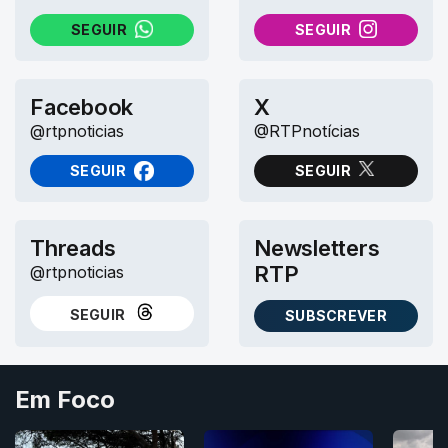
SEGUIR
SEGUIR
NO WHATSAPP
NO INSTAGRAM
Facebook
X
@rtpnoticias
@RTPnotícias
SEGUIR
SEGUIR
NO FACEBOOK
NO X (TWITTER)
Threads
Newsletters
RTP
@rtpnoticias
SEGUIR
SUBSCREVER
NO THREADS
AS NEWSLETTERS RTP
Em Foco