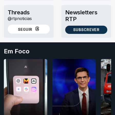
Threads
Newsletters
RTP
@rtpnoticias
SEGUIR
SUBSCREVER
NO THREADS
AS NEWSLETTERS RTP
Em Foco