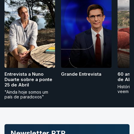
Grande Entrevista
Entrevista a Nuno
60 ano
Duarte sobre a ponte
de Abri
25 de Abril
História
veem
"Ainda hoje somos um
país de paradoxos"
Newsletter RTP