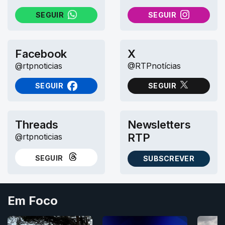
SEGUIR
SEGUIR
NO WHATSAPP
NO INSTAGRAM
Facebook
X
@rtpnoticias
@RTPnotícias
SEGUIR
SEGUIR
NO FACEBOOK
NO X (TWITTER)
Threads
Newsletters
RTP
@rtpnoticias
SEGUIR
SUBSCREVER
NO THREADS
AS NEWSLETTERS RTP
Em Foco