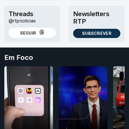
Threads
Newsletters
RTP
@rtpnoticias
SEGUIR
SUBSCREVER
NO THREADS
AS NEWSLETTERS RTP
Em Foco