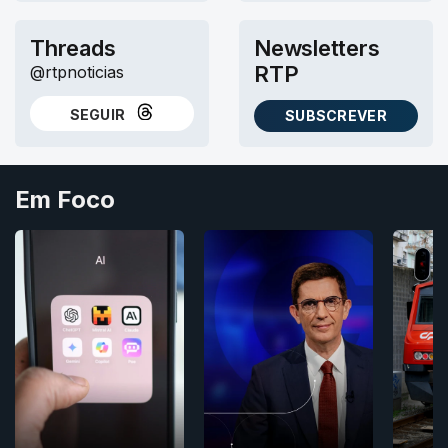
Threads
Newsletters
RTP
@rtpnoticias
SEGUIR
SUBSCREVER
NO THREADS
AS NEWSLETTERS RTP
Em Foco