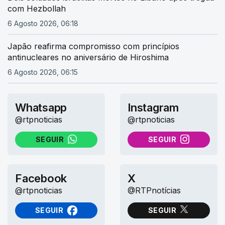
com Hezbollah
6 Agosto 2026, 06:18
Japão reafirma compromisso com princípios
antinucleares no aniversário de Hiroshima
6 Agosto 2026, 06:15
Whatsapp
Instagram
@rtpnoticias
@rtpnoticias
SEGUIR
SEGUIR
NO WHATSAPP
NO INSTAGRAM
Facebook
X
@rtpnoticias
@RTPnotícias
SEGUIR
SEGUIR
NO FACEBOOK
NO X (TWITTER)