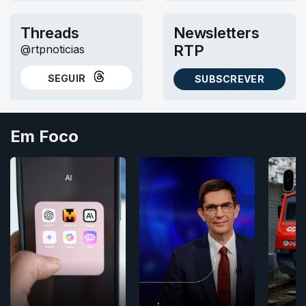
Threads
Newsletters
RTP
@rtpnoticias
SEGUIR
SUBSCREVER
NO THREADS
AS NEWSLETTERS RTP
Em Foco