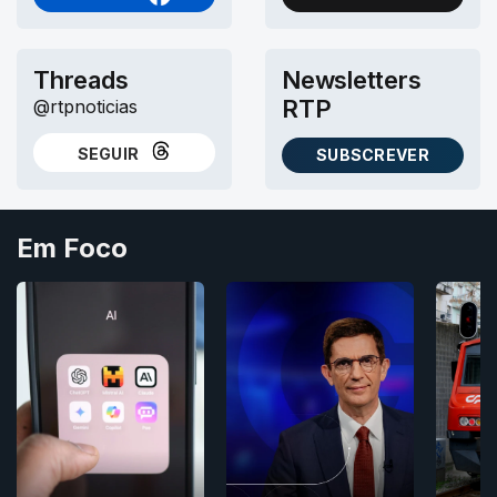
NO FACEBOOK
NO X (TWITTER)
Threads
Newsletters
RTP
@rtpnoticias
SEGUIR
SUBSCREVER
NO THREADS
AS NEWSLETTERS RTP
Em Foco