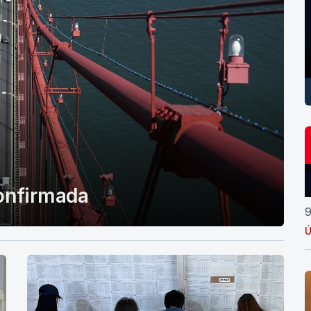
confirmada
9
Ú