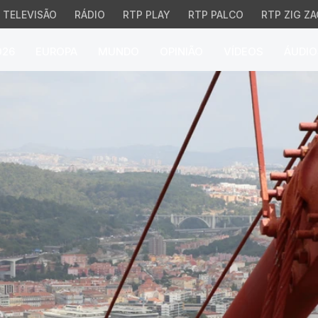
TELEVISÃO
RÁDIO
RTP PLAY
RTP PALCO
RTP ZIG ZA
026
EUROPA
MUNDO
OPINIÃO
VÍDEOS
ÁUDIO