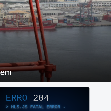
veem
layer de Áudio/Vídeo
ERRO
204
HLS.JS FATAL ERROR -