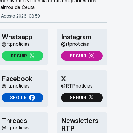
ncentivam à violência contra migrantes nos
airros de Ceuta
 Agosto 2026, 08:59
Whatsapp
Instagram
@rtpnoticias
@rtpnoticias
SEGUIR
SEGUIR
NO WHATSAPP
NO INSTAGRAM
Facebook
X
@rtpnoticias
@RTPnotícias
SEGUIR
SEGUIR
NO FACEBOOK
NO X (TWITTER)
Threads
Newsletters
RTP
@rtpnoticias