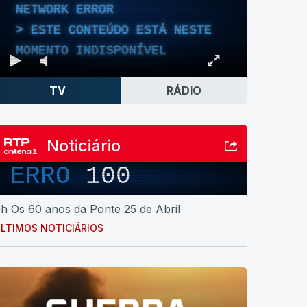
NETWORK ERROR
ESTE CONTEÚDO ESTÁ NESTE
MOMENTO INDISPONÍVEL
TV
RÁDIO
Noticiário
ERRO
100
h Os 60 anos da Ponte 25 de Abril
LTIMOS NOTICIÁRIOS