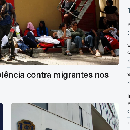
B
3
V
Q
4
olência contra migrantes nos
9
4
I
p
c
"