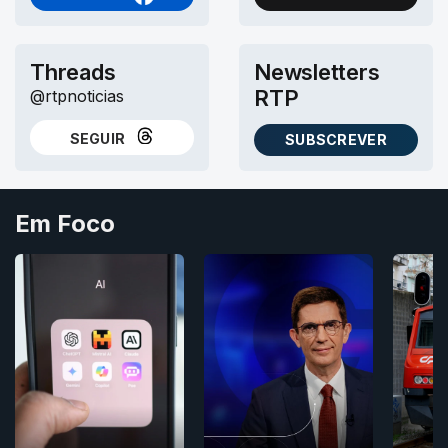
NO FACEBOOK
NO X (TWITTER)
Threads
Newsletters
RTP
@rtpnoticias
SEGUIR
SUBSCREVER
NO THREADS
AS NEWSLETTERS RTP
Em Foco