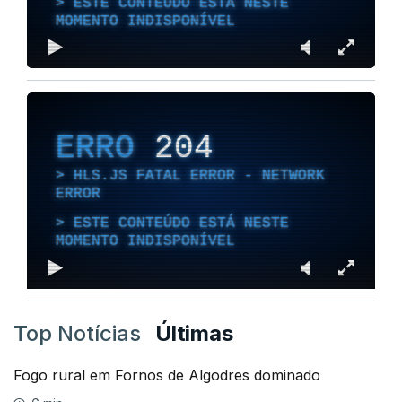
ESTE CONTEÚDO ESTÁ NESTE
MOMENTO INDISPONÍVEL
ERRO
204
HLS.JS FATAL ERROR - NETWORK
ERROR
ESTE CONTEÚDO ESTÁ NESTE
MOMENTO INDISPONÍVEL
Top Notícias
Últimas
Fogo rural em Fornos de Algodres dominado