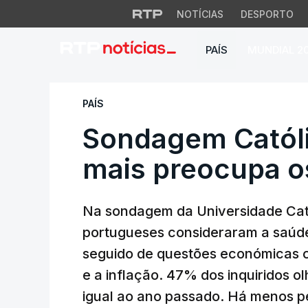
NOTÍCIAS
DESPORTO
PAÍS
MUNDIAL 2
Sondagem Católica
PAÍS
Sondagem Católi
mais preocupa os
Na sondagem da Universidade Catól
portugueses consideraram a saúde
seguido de questões económicas co
e a inflação. 47% dos inquiridos o
igual ao ano passado. Há menos p