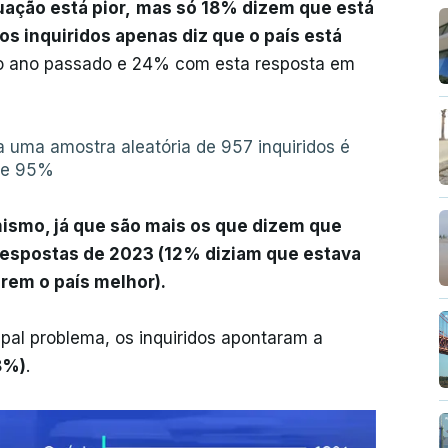
uação está pior,
mas só 18% dizem que está
s inquiridos apenas diz que o país está
o ano passado e 24% com esta resposta em
uma amostra aleatória de 957 inquiridos é
 de 95%
ismo, já que são mais os que dizem que
espostas de 2023 (12% diziam que estava
rem o país melhor).
pal problema, os inquiridos apontaram a
8%)
.