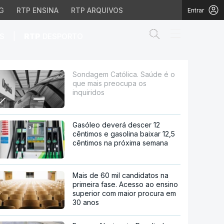
G
RTP ENSINA
RTP ARQUIVOS
Entrar
Abrir campo de
|
S
RTP
DESPORTO
reocupa os inquiridos
Sondagem Católica. Saúde é o
que mais preocupa os
inquiridos
Gasóleo deverá descer 12
cêntimos e gasolina baixar 12,5
cêntimos na próxima semana
Mais de 60 mil candidatos na
primeira fase. Acesso ao ensino
superior com maior procura em
30 anos