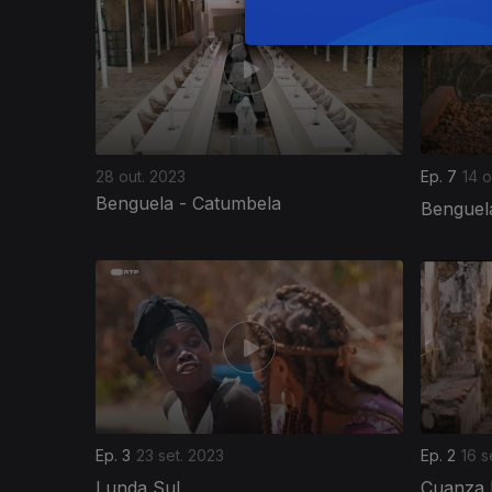
28 out. 2023
Ep. 7
14 o
Benguela - Catumbela
Benguel
714568
Ep. 3
23 set. 2023
Ep. 2
16 s
Lunda Sul
Cuanza 