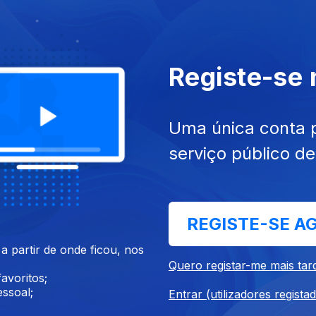
Registe-se
nov. 2024
Ep. 13
09 nov. 2024
o
Uíge
Uma única conta 
serviço público d
REGISTE-SE A
 partir de onde ficou, nos
out. 2024
Ep. 9
12 out. 2024
Quero registar-me mais tar
Huíla
avoritos;
ssoal;
Entrar (utilizadores regista