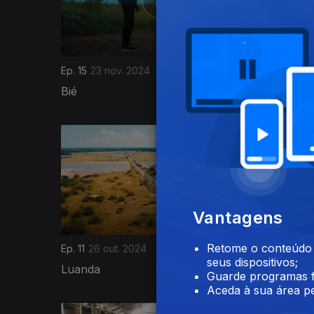
Ep. 15
23 nov. 2024
Ep. 14
16 
Bié
Huamb
747329
Vantagens
Retome o conteúdo a
Ep. 11
26 out. 2024
Ep. 10
19 
seus dispositivos;
Luanda
Namibe
Guarde programas f
Aceda à sua área pe