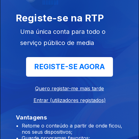
Raquel Gaspar
Silva
Registe-se na RTP
Uma única conta para todo o
serviço público de media
Ep. 3
20 mar. 2024
Tiago Rodrigues
REGISTE-SE AGORA
Quero registar-me mais tarde
755360
Entrar (utilizadores registados)
Ep. 2
19 mar. 2024
Joana Barrios
Vantagens
Retome o conteúdo a partir de onde ficou,
nos seus dispositivos;
Guarde programas favoritos;