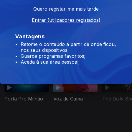
Quero registar-me mais tarde
Entrar (utilizadores registados)
Salto de Fé
Millennial Mal
Adónis
Vantagens
Retome o conteúdo a partir de onde ficou,
nos seus dispositivos;
Guarde programas favoritos;
Este conteúdo faz parte de Humor
Aceda à sua área pessoal;
Porta Pró Milhão
Voz de Cama
The Daily S