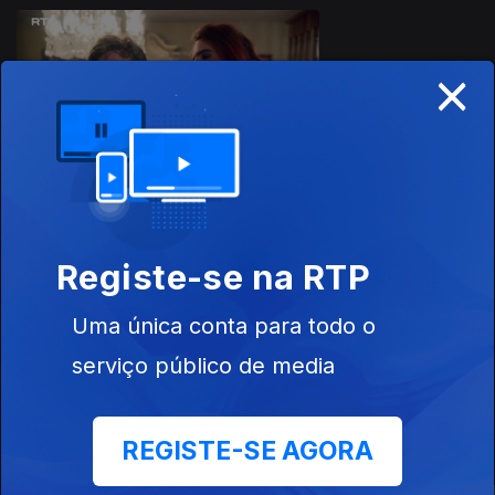
928438
×
Ep. 5
Registe-se na RTP
Ep. 6
Uma única conta para todo o
serviço público de media
Este conteúdo faz parte de Rir é o
REGISTE-SE AGORA
melhor remédio