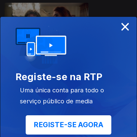
928438
×
Ep. 5
Registe-se na RTP
Ep. 6
Uma única conta para todo o
serviço público de media
Este conteúdo faz parte de Rir é o
REGISTE-SE AGORA
melhor remédio