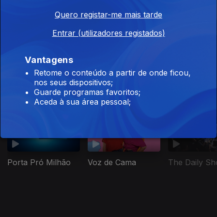
Quero registar-me mais tarde
Entrar (utilizadores registados)
Salto de Fé
Millennial Mal
Adónis
Vantagens
Retome o conteúdo a partir de onde ficou,
nos seus dispositivos;
Guarde programas favoritos;
Este conteúdo faz parte de Humor
Aceda à sua área pessoal;
Porta Pró Milhão
Voz de Cama
The Daily S