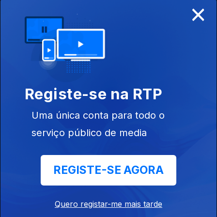
×
Ep. 6
946366
Registe-se na RTP
Ep. 7
Uma única conta para todo o
serviço público de media
REGISTE-SE AGORA
Ep. 8
Quero registar-me mais tarde