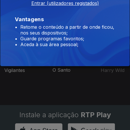
Entrar (utilizadores registados)
Vantagens
Este conteúdo faz parte de Séries
Retome o conteúdo a partir de onde ficou,
Estrangeiras
nos seus dispositivos;
Guarde programas favoritos;
Aceda à sua área pessoal;
O Santo
Vigilantes
Harry Wild
Instale a aplicação
RTP Play