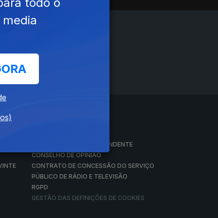
para todo o
e media
GORA
de
dos)
A EMPRESA
CONSELHO GERAL INDEPENDENTE
CONSELHO DE OPINIÃO
VINTE
CONTRATO DE CONCESSÃO DO SERVIÇO
PÚBLICO DE RÁDIO E TELEVISÃO
RGPD
GESTÃO DAS DEFINIÇÕES DE COOKIES