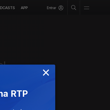
DCASTS
APP
Entrar
el
×
 na RTP