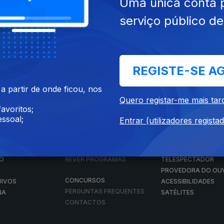
Uma única conta 
serviço público d
Instale a aplicação
RTP Play
REGISTE-SE A
Disponível para iOS, Android, Apple TV, Android TV e CarPlay
 partir de onde ficou, nos
Quero registar-me mais tar
avoritos;
ssoal;
Entrar (utilizadores regista
RTP PLAY
CONTACTOS
O
EM DIRETO
PROVEDORA DO
ÃO
REVER PROGRAMAS
TELESPECTADOR
PROVEDORA DO OU
CONCURSOS
UIVOS
ACESSIBILIDADES
PERGUNTAS FREQUENTES
NA
SATÉLITES
CONTACTOS