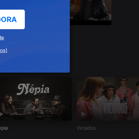
GORA
Ep. 8
12 set. 2025
de
Novo Milénio
dos)
pia
Viciados