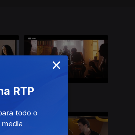
×
 na RTP
Ep. 4
12 set. 2025
Altar Technicolor
para todo o
e media