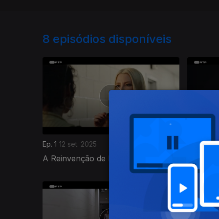
8
episódios disponíveis
Ep. 1
12 set. 2025
Ep. 2
12 s
A Reinvenção de Izzy James
Ascensã
868127