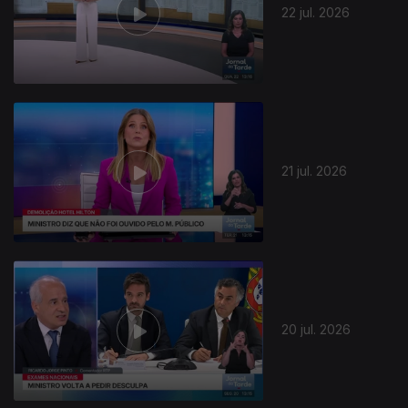
22 jul. 2026
21 jul. 2026
20 jul. 2026