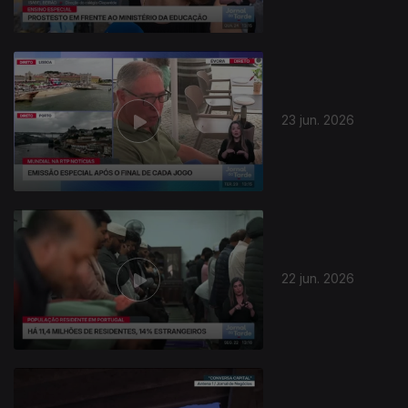
23 jun. 2026
937604
22 jun. 2026