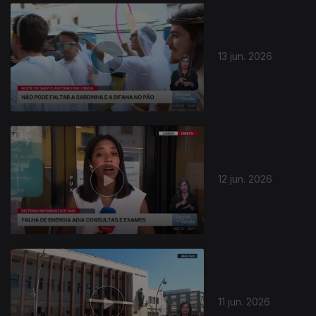
13 jun. 2026
12 jun. 2026
11 jun. 2026