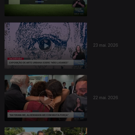
23 mai. 2026
22 mai. 2026