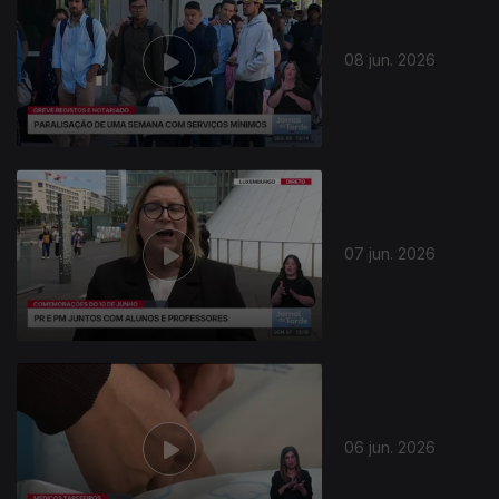
08 jun. 2026
07 jun. 2026
06 jun. 2026