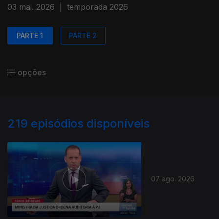
03 mai. 2026
|
temporada 2026
PARTE 1
PARTE 2
opções
219
episódios disponíveis
07 ago. 2026