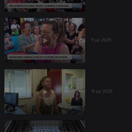
11 jul. 2026
10 jul. 2026