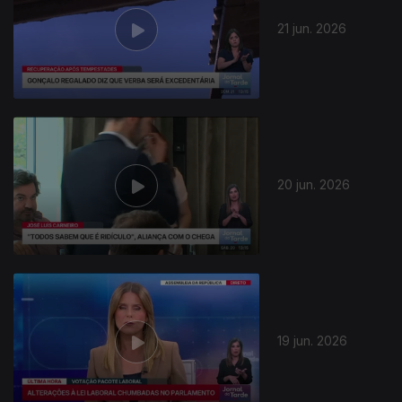
21 jun. 2026
20 jun. 2026
19 jun. 2026