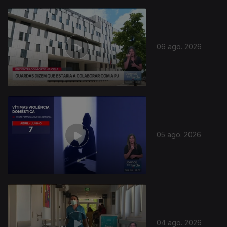
06 ago. 2026
05 ago. 2026
04 ago. 2026