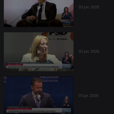
03 jun. 2026
02 jun. 2026
01 jun. 2026