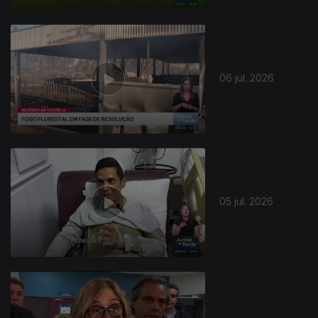
06 jul. 2026
05 jul. 2026
940451