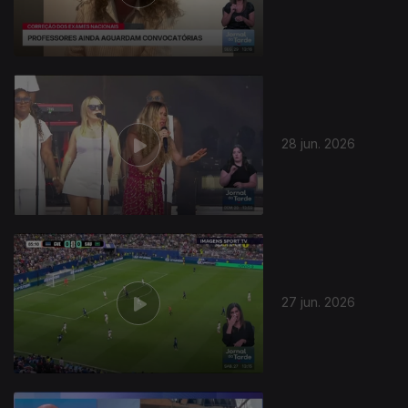
28 jun. 2026
27 jun. 2026