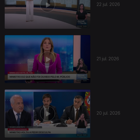
22 jul. 2026
21 jul. 2026
20 jul. 2026