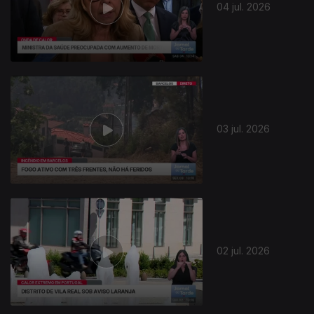
04 jul. 2026
03 jul. 2026
02 jul. 2026