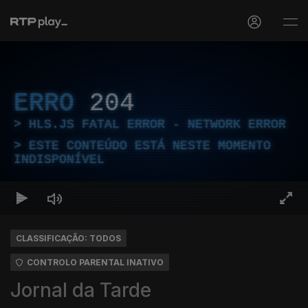
ERRO
204
HLS.JS FATAL ERROR - NETWORK ERROR
ESTE CONTEÚDO ESTÁ NESTE MOMENTO
INDISPONÍVEL
CLASSIFICAÇÃO: TODOS
CONTROLO PARENTAL INATIVO
Jornal da Tarde