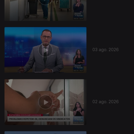
03 ago. 2026
02 ago. 2026