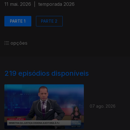
11 mai. 2026
|
temporada 2026
PARTE 1
PARTE 2
opções
219
episódios disponíveis
07 ago. 2026