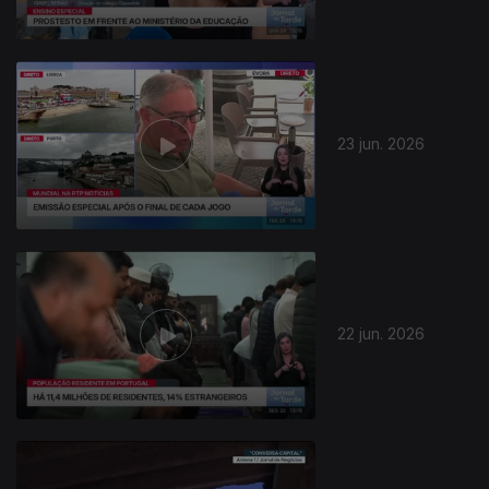
23 jun. 2026
937604
22 jun. 2026