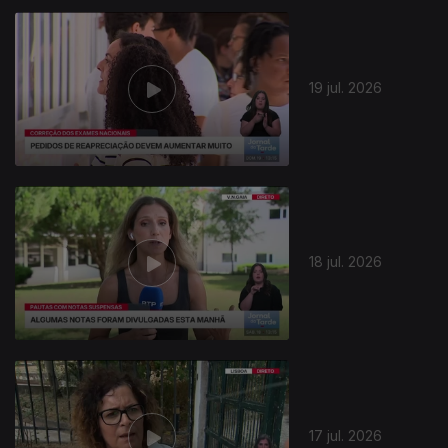
19 jul. 2026
18 jul. 2026
17 jul. 2026