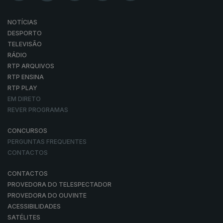
NOTÍCIAS
DESPORTO
TELEVISÃO
RÁDIO
RTP ARQUIVOS
RTP ENSINA
RTP PLAY
EM DIRETO
REVER PROGRAMAS
CONCURSOS
PERGUNTAS FREQUENTES
CONTACTOS
CONTACTOS
PROVEDORA DO TELESPECTADOR
PROVEDORA DO OUVINTE
ACESSIBILIDADES
SATÉLITES