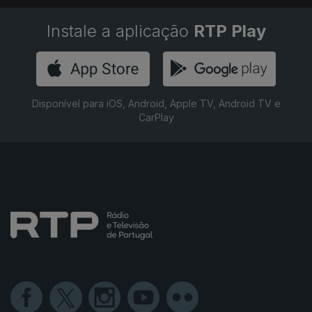
Instale a aplicação
RTP Play
Disponível para iOS, Android, Apple TV, Android TV e
CarPlay