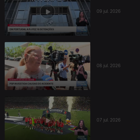
09 jul. 2026
08 jul. 2026
07 jul. 2026