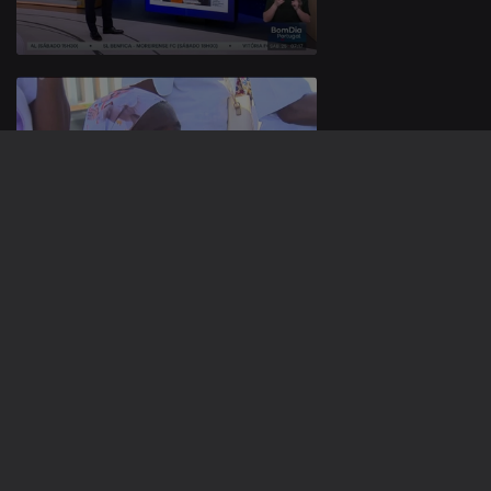
19 abr. 2026
18 abr. 2026
921629