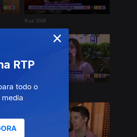
15 jul. 2026
×
 na RTP
para todo o
09 jul. 2026
e media
GORA