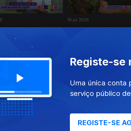
26
16 jul. 2026
Registe-se
Uma única conta 
26
10 jul. 2026
serviço público d
REGISTE-SE A