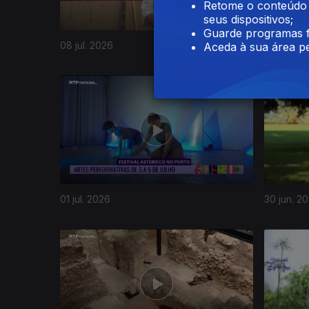
Retome o conteúdo a
seus dispositivos;
Guarde programas f
08 jul. 2026
06 jul. 20
Aceda à sua área pe
01 jul. 2026
30 jun. 2
937651