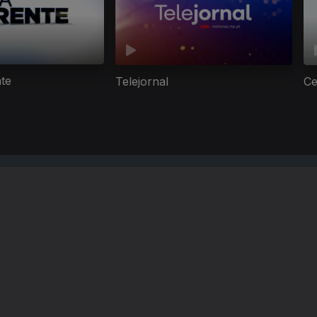
nte
Telejornal
Ce
Instale a aplicação
RTP Play
Disponível para iOS, Android, Apple TV, Android TV e CarPlay