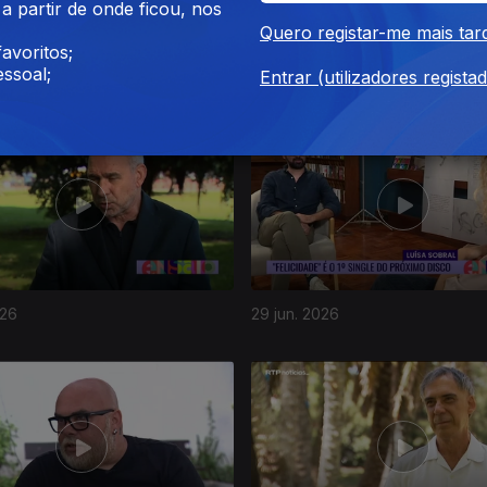
 partir de onde ficou, nos
Quero registar-me mais tar
avoritos;
26
03 jul. 2026
ssoal;
Entrar (utilizadores regista
026
29 jun. 2026