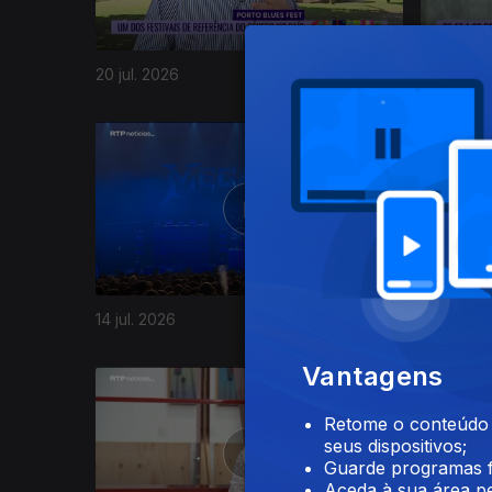
20 jul. 2026
17 jul. 20
941592
14 jul. 2026
13 jul. 20
Vantagens
Retome o conteúdo a
seus dispositivos;
Guarde programas f
Aceda à sua área pe