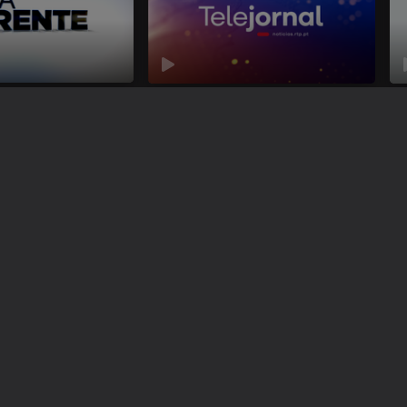
nte
Telejornal
Ce
Instale a aplicação
RTP Play
Disponível para iOS, Android, Apple TV, Android TV e CarPlay