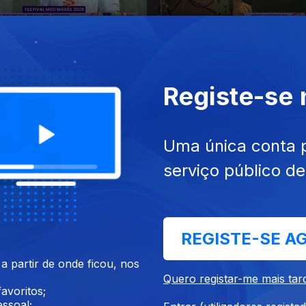
26
16 jul. 2026
Registe-se
Uma única conta 
serviço público d
26
10 jul. 2026
REGISTE-SE A
 partir de onde ficou, nos
Quero registar-me mais tar
avoritos;
ssoal;