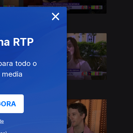
×
15 jul. 2026
 na RTP
para todo o
e media
09 jul. 2026
GORA
de