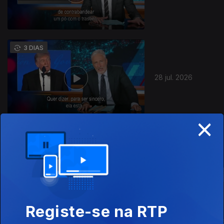
3 DIAS
28 jul. 2026
×
Este conteúdo faz parte de Talk-
Shows
Registe-se na RTP
E Agora?
The Daily Show
Dona da Cas