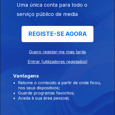
Uma única conta para todo o
serviço público de media
Este conteúdo faz parte de Humor
REGISTE-SE AGORA
Quero registar-me mais tarde
Porta Pró Milhão
Voz de Cama
The Daily S
Entrar (utilizadores registados)
Vantagens
Retome o conteúdo a partir de onde ficou,
nos seus dispositivos;
Guarde programas favoritos;
Aceda à sua área pessoal;
Instale a aplicação
RTP Play