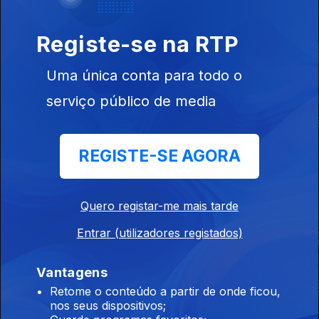
Este conteúdo faz parte de Talk-
Shows
Registe-se na RTP
Uma única conta para todo o
serviço público de media
E Agora?
The Daily Show
Dona da Cas
REGISTE-SE AGORA
Este conteúdo faz parte de Humor
Quero registar-me mais tarde
Entrar (utilizadores registados)
Vantagens
Porta Pró Milhão
Voz de Cama
The Daily S
Retome o conteúdo a partir de onde ficou,
nos seus dispositivos;