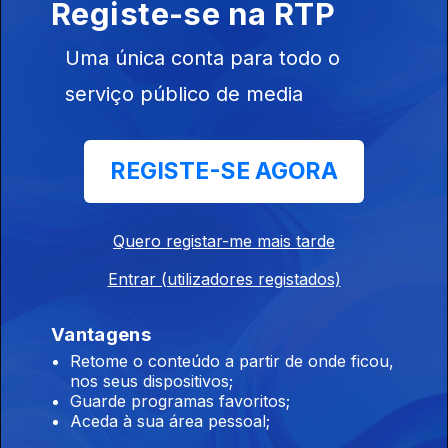
Registe-se na RTP
Ep. 10
28 jun. 2021
Uma única conta para todo o
serviço público de media
554601
REGISTE-SE AGORA
Ep. 11
05 jul. 2021
Quero registar-me mais tarde
Entrar (utilizadores registados)
Vantagens
Retome o conteúdo a partir de onde ficou,
Ep. 12
05 jul. 2021
nos seus dispositivos;
Guarde programas favoritos;
Aceda à sua área pessoal;