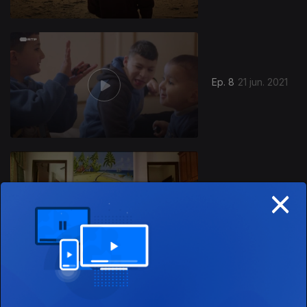
Ep. 8
21 jun. 2021
×
Ep. 9
28 jun. 2021