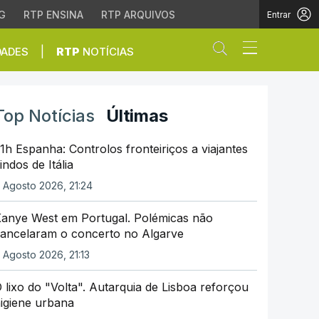
G
RTP ENSINA
RTP ARQUIVOS
Entrar
Abrir campo de
|
DADES
RTP
NOTÍCIAS
Top Notícias
Últimas
1h Espanha: Controlos fronteiriços a viajantes
indos de Itália
 Agosto 2026, 21:24
anye West em Portugal. Polémicas não
ancelaram o concerto no Algarve
 Agosto 2026, 21:13
 lixo do "Volta". Autarquia de Lisboa reforçou
igiene urbana