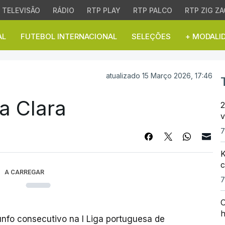
TELEVISÃO
RÁDIO
RTP PLAY
RTP PALCO
RTP ZIG ZA
AL
FUTEBOL INTERNACIONAL
SELEÇÕES
+ MODALI
 Clara
atualizado 15 Março 2026, 17:46
ta Clara
2
v
7
K
c
A CARREGAR
7
O
h
nfo consecutivo na I Liga portuguesa de