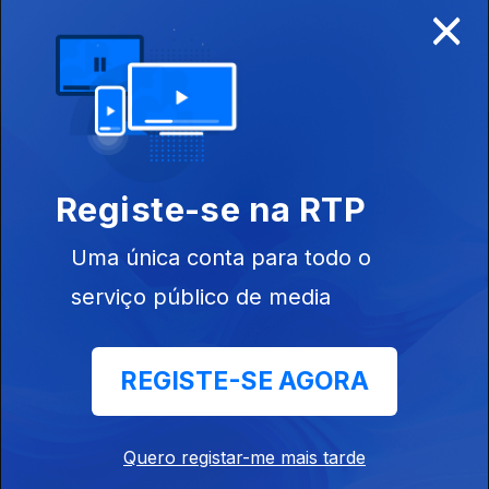
×
Disponível para iOS, Android, Apple TV, Android TV e
CarPlay
Registe-se na RTP
Uma única conta para todo o
serviço público de media
REGISTE-SE AGORA
NOTÍCIAS
DESPORTO
Quero registar-me mais tarde
TELEVISÃO