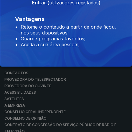
Entrar (utilizadores registados)
RÁDIO
RTP ARQUIVOS
RTP ENSINA
Vantagens
RTP PLAY
Retome o conteúdo a partir de onde ficou,
EM DIRETO
nos seus dispositivos;
REVER PROGRAMAS
Guarde programas favoritos;
Aceda à sua área pessoal;
CONCURSOS
PERGUNTAS FREQUENTES
CONTACTOS
CONTACTOS
PROVEDORA DO TELESPECTADOR
PROVEDORA DO OUVINTE
ACESSIBILIDADES
SATÉLITES
A EMPRESA
CONSELHO GERAL INDEPENDENTE
CONSELHO DE OPINIÃO
CONTRATO DE CONCESSÃO DO SERVIÇO PÚBLICO DE RÁDIO E
TELEVISÃO