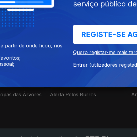
serviço público d
ul. 2026
Ep. 1
16 jul. 2026
REGISTE-SE A
cumentários de Ciência e Natureza
 partir de onde ficou, nos
Quero registar-me mais tar
avoritos;
ssoal;
Entrar (utilizadores regista
opas das Árvores
Alerta Pelos Burros
Ar