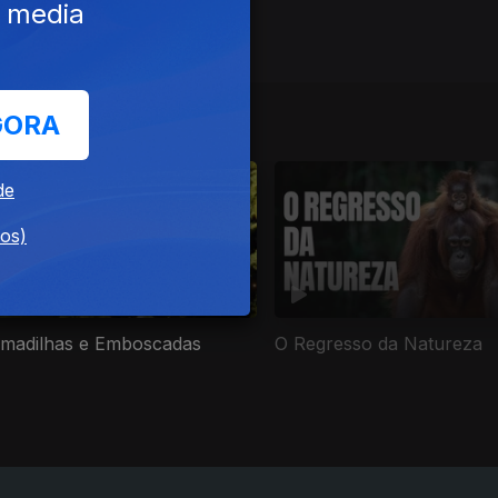
e media
GORA
de
dos)
madilhas e Emboscadas
O Regresso da Natureza