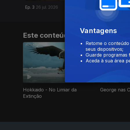
Ep. 3
26 jul. 2026
Ep. 2
23 j
Vantagens
Este conteúdo faz parte de Do
Retome o conteúdo a
seus dispositivos;
Guarde programas f
Aceda à sua área pe
Hokkaido - No Limiar da
George nas C
Extinção