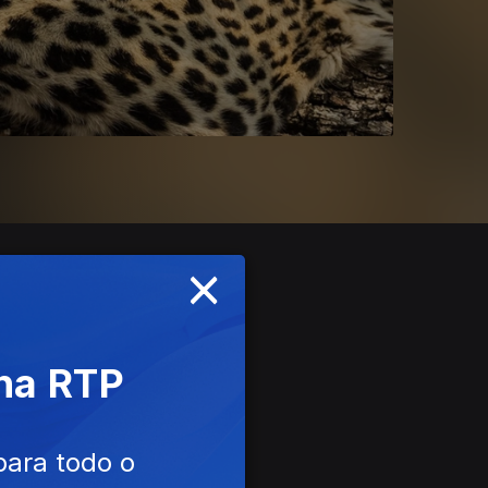
×
 na RTP
para todo o